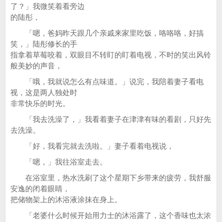
了？」我微笑着看旁边
的陆彤，
「嗯，爸妈昨天跟几个亲戚来家里吃饭，咯咯咯，好搞
笑，」陆彤修长的手
指拿着草莓咬着，双眼目不转盯的盯着电视，不时的笑出风铃
般美妙的声音，
「哦，我就说怎么有点味道。」说完，我陪着妻子看电
视，这是两人独处时
非常快乐的时光。
「我去洗澡了，」我看着妻子在津津有味的看剧，只好先
去洗澡。
「好，我看完就去洗啦。」妻子看着电视说，
「嗯，」我往浴室走去。
在浴室里，热水洗刷了这个星期下乡带来的疲劳，我舒服
安逸的闭着眼睛，
把储物架上的沐浴液涂抹在身上。
「老婆什么时候开始用力士的沐浴露了，这个香味也太浓