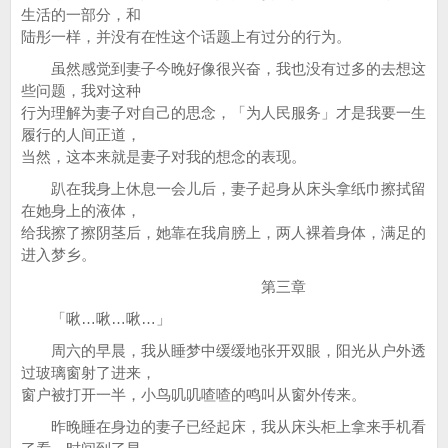
生活的一部分，和
陆彤一样，并没有在性这个话题上有过分的行为。
虽然感觉到妻子今晚好像很兴奋，我也没有过多的去想这
些问题，我对这种
行为理解为妻子对自己的思念，「为人民服务」才是我要一生
履行的人间正道，
当然，这本来就是妻子对我的想念的表现。
趴在我身上休息一会儿后，妻子起身从床头拿纸巾擦拭留
在她身上的液体，
给我擦了擦阴茎后，她靠在我肩膀上，两人裸着身体，满足的
进入梦乡。
第三章
「啾…啾…啾…」
周六的早晨，我从睡梦中缓缓地张开双眼，阳光从户外透
过玻璃窗射了进来，
窗户被打开一半，小鸟叽叽喳喳的鸣叫从窗外传来。
昨晚睡在身边的妻子已经起床，我从床头柜上拿来手机看