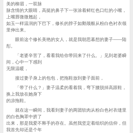
美的柳眉，一双脉
脉含情的大眼睛，高挺的鼻子下一张涂着鲜红色口红的小嘴，
上嘴唇微微翘起，
如玉一样温润的下巴下，修长的脖子如鹅颈般从粉白色衬衣领
里伸出来。
眼前这个修长美艳的女人，就是我朝思暮想的妻子——陆
彤。
「老婆辛苦了，看看我给你带回来了什么。」见到老婆瞬
间，心中一下感到
无限温暖，
接过妻子身上的包包，把拖鞋放到妻子面前，
「带了什么？」妻子温柔的看着我，弯下腰脱掉高跟鞋，
换上我放在她身下
的凉拖鞋。
就在这一瞬间，我看到妻子的两团软肉从粉白色衬衣缝里
的白色胸罩中挤了
出来，那是我爱不释手的存在。虽然我坚定着组织的信仰，但
我首先却还是个年