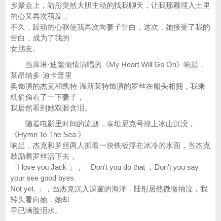
乡聚会上，陆彤突然大胆主动的找我聊天，让我那颗埋入土里
的心又再次萌发，
不久，躁动的心驱使我再次向妻子告白，这次，她接受了我的
告白，成为了我的
女朋友。
当席琳·迪翁倾情演唱的《My Heart Will Go On》响起，
莱昂纳多·迪卡普里
奥饰演的杰克和凯特·温斯莱特饰演的罗丝在船头相拥，我乘
机偷偷看了一下妻子，
我居然看到她双眼含泪。
随着电影里时间的流逝，泰坦尼克号撞上冰山沉没，
《Hymn To The Sea 》
响起，杰克和罗丝两人抓着一块铁板浮在冰冷的水面，当杰克
鼓励着罗丝活下去，
「I love you Jack 」，「Don't you do that ，Don't you say
your see good byes.
Not yet. 」，当杰克沉入深邃的海洋，陆彤居然微微抽泣，我
转头看向她，她却
早已满脸泪水。