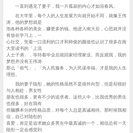
一直到遇见了妻子，我一片孤寂的内心才如浴春风。
在大学里，每个人的人生发展方向就开始不同，就像王伟
涛，他的梦想就是
泡各种各样的美女，赚更多的钱。他进入南大后，心思就并没
有放在学习上，一
心社交，凭着一口流利的口才和帅俊的颜值也认识了很多在南
大里读书的「上流
人士子弟」，等待着毕业后就回家经理家业。而反观我，我的
梦想并没有王伟涛
那么「俗气」，「为人民服务，为人民谋幸福」才是我的人生
理想。
我的妻子陆彤，她的性格虽然不是很外向型，但是却很好
与人相处，男女性
朋友也很多，更有不少的追求者。这些人中，比我优秀的男生
也很多，好在我有
些腼腆本分的性格品质，对每个人总是真诚相待。那时候我相
信，自己对陆彤的
喜爱，肯定是追求她众多男生中最真诚的一个，相信总有一天
陆彤一定会感觉到