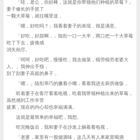
「哇，老公，你好棒，这就是你带领他们种植的草莓？」
妻子修长的手抓了
一颗大草莓，就往嘴里送，
「嗯，好吃吗？」我看着妻子的表现，很是满意。
「好吃，好甜啊，」陆彤一口一大半，两口把一个大草莓
吃了下去，疲倦感
消失殆尽。
「呵呵，好吃吧，慢慢吃，我去做菜，犒劳犒劳老婆大
人。」我伸出手指，
刮了刮妻子高挺的鼻子，
「嗯，」陆彤乖巧的撅着小嘴，看着我进去厨房做饭，
听着妻子在客厅看着电视，吃着我带领种植出来的草莓，
虽然感到工作辛苦
疲累，现在的内心却也幸福满满。
这就是最简单的幸福吧，我想。
吃完晚饭后，我和妻子在沙发上躺着看电视，
「老婆，家里有一股烟酒味，这几天有人来家里喝酒