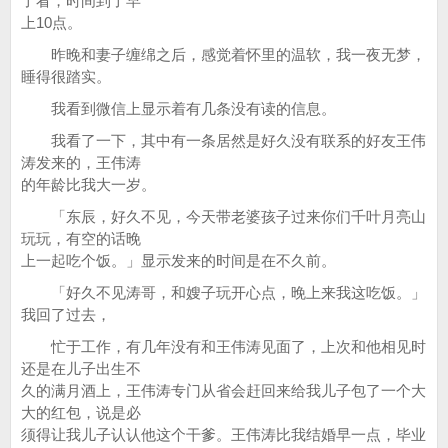
了看，时间到了早
上10点。
昨晚和妻子缠绵之后，感觉着怀里的温软，我一夜无梦，
睡得很踏实。
我看到微信上显示着有几条没有读的信息。
我看了一下，其中有一条居然是好久没有联系的好友王伟
涛发来的，王伟涛
的年龄比我大一岁。
「东辰，好久不见，今天带老婆孩子过来你们千叶月亮山
玩玩，有空的话晚
上一起吃个饭。」显示发来的时间是在不久前。
「好久不见涛哥，和嫂子玩开心点，晚上来我这吃饭。」
我回了过去，
忙于工作，有几年没有和王伟涛见面了，上次和他相见时
还是在儿子出生不
久的满月酒上，王伟涛专门从省会赶回来给我儿子包了一个大
大的红包，说是必
须得让我儿子认认他这个干爹。王伟涛比我结婚早一点，毕业