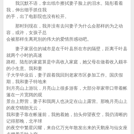
我沉默不语，拿出纸巾擦拭妻子脸上的泪水。陆彤看着
我，伸出细手抓住我
的手，出了电影院也没有松开。
那时到现在，我并没有去问妻子为什么会那样的为之动
容，或许，女孩子总
会被那样生离死别的伟大的爱情所感动吧。
妻子家居住的城市是在千叶县所在市的隔壁，距离千叶县
就两个小时的高速
路程。陆彤的家庭算是中高收入家庭，她父母在做着收入颇丰
的小生意。我和妻
子大学毕业后，妻子跟着我回到老家市区参加工作。国庆假
期，我和妻子特地来
到月亮山上游玩，月亮山上很多游客，大部分举家带口带着帐
篷在一片宽阔的观
景台上野营，妻子和我两人也决定在山上露营。那晚月亮山上
的夜空晴朗无云，
我和妻子靠在帐篷前，我抱着她，抬头仰望夜空，我仍清晰的
记得那晚，北半球
的夜空中繁星闪耀，来自亿万光年散发出来的天鹅座与仙女座