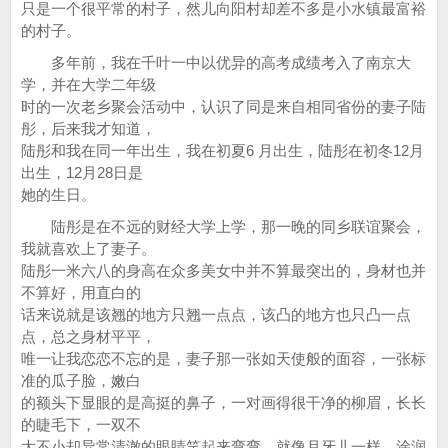
只是一个很平常的村子，然儿向阳村却差不多是小水镇最富裕
的村子。
多年前，我在千叶一中以优异的高考成绩考入了南京大
学，并在大学二年级
时的一次老乡聚会活动中，认识了同是来自相同省份的妻子陆
彤，后来我才知道，
陆彤和我在同一年出生，我在初夏6 月出生，陆彤在初冬12月
出生，12月28日是
她的生日。
陆彤是在不远的财经大学上学，那一晚的同乡联谊聚会，
我就喜欢上了妻子。
陆彤一米六八的身高在众多美女中并不算最突出的，身材也并
不算好，用直白的
话来说就是该翘的地方只翘一点点，该凸的地方也只凸一点
点，总之身材平平，
唯一让我恋恋不忘的是，妻子那一张如天使般的面容，一张标
准的瓜子脸，嫩白
的额头下显眼的是高挺的鼻子，一对画得很干净的柳眉，长长
的睫毛下，一双不
大不小却异常清澈的眼睛笑起来弯弯，就像月牙儿一样。涂润