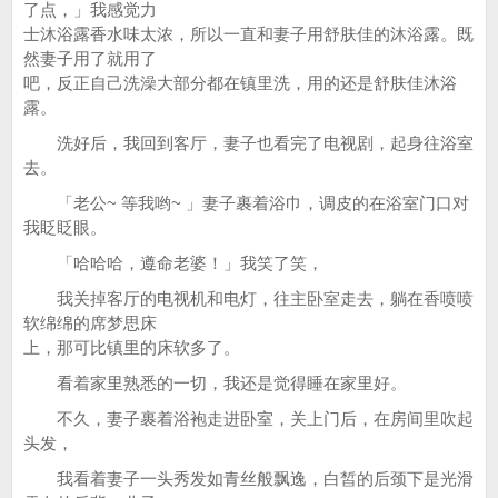
了点，」我感觉力
士沐浴露香水味太浓，所以一直和妻子用舒肤佳的沐浴露。既
然妻子用了就用了
吧，反正自己洗澡大部分都在镇里洗，用的还是舒肤佳沐浴
露。
洗好后，我回到客厅，妻子也看完了电视剧，起身往浴室
去。
「老公~ 等我哟~ 」妻子裹着浴巾，调皮的在浴室门口对
我眨眨眼。
「哈哈哈，遵命老婆！」我笑了笑，
我关掉客厅的电视机和电灯，往主卧室走去，躺在香喷喷
软绵绵的席梦思床
上，那可比镇里的床软多了。
看着家里熟悉的一切，我还是觉得睡在家里好。
不久，妻子裹着浴袍走进卧室，关上门后，在房间里吹起
头发，
我看着妻子一头秀发如青丝般飘逸，白皙的后颈下是光滑