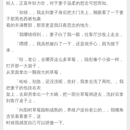
轻人，正直年轻力壮，对于妻子温柔的想念可想而知。
「你猜，」我走到妻子身后把大门关上，顺眼看了一下妻
子那黑色西裤包裹
着的丰满臀部，那里更是我日夜思念的地方。
「我哪猜得到，」妻子白了我一眼，往客厅沙发上走去，
「嘿嘿，」我虽然被白了一下，还是很开心，因为接下
来，
「哇，老公，去哪弄这么多草莓，」陆彤像个小孩一样，
打开那一大袋子，
从里面拿出一颗很大的草莓，
「哈哈，别急，还没洗呢，坐好，我拿去洗了再吃。」我
把妻子的包挂在衣
架上，去厨房拿出一个大碗，把一部分草莓倒进去，洗好后拿
到客厅桌子上，
「向阳村草莓园刚成熟的，养殖户送你老公的，」我嘴角
含笑着看妻子，这
时候我感觉自己可以骄傲一下。