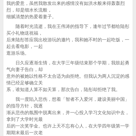
我的爱意，虽然我散发出来的感情没有如洪水般来得轰轰烈
烈，却是细水长流般，
细腻清楚的热爱着妻子。
随着时光流逝，我在王伟涛的指导下，逢年过节都给陆彤
买小礼物送祝福，
后来陆彤答应我出校游玩的邀约，我和她不时的一起吃饭，一
起去看电影，一起
逛游乐场。
日久应逐渐生情，在大学三年级结束那个学期，我鼓起勇
气向妻子告白，却
意外的被她以性格不太合适为由拒绝。但我认为两人沉淀的感
情已经足够确立关
系，谁知道人算不如天算，那次告白，陆彤却拒绝了我。
我一度陷入悲伤，想着「智者不入爱河，建设美丽中国」
的指导方针，我逐
渐从悲伤的氛围中脱离出来，并一心投入学习文化知识中去，
拿到了大学时光最
后的一次奖学金。也许上天不忘有心人，在大学四年级第一学
期期末最后一次老