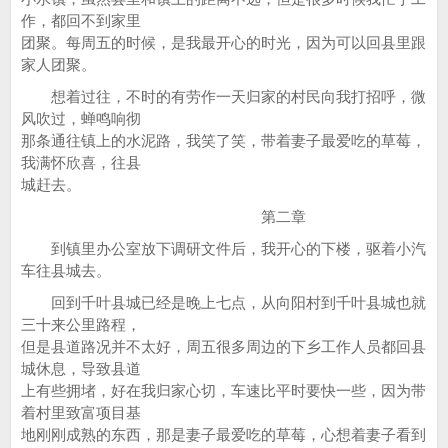
作，都回不到家里
团聚。每周五的时候，是我最开心的时光，因为可以回县里跟
家人团聚。
想着过往，不时的有劳作一天归家的村民向我打招呼，微
风吹过，蝉鸣响彻
那条通往镇上的水泥路，我笑了笑，带着妻子最爱吃的草莓，
我满怀欣喜，往县
城赶去。
第二章
到镇里办公室放下调研文件后，我开心的下楼，驱着小汽
车往县城去。
回到千叶县城已经是晚上七点，从向阳村到千叶县城也就
三十来公里路程，
但是县道路况并不太好，周五很多周边的下乡工作人员都回县
城休息，导致县道
上有些拥堵，好在我归家心切，车速比平时要快一些，因为带
着村里致富项目基
地刚刚成熟的东西，那是妻子最爱吃的草莓，心想着妻子看到