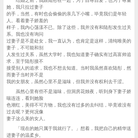
结婚之前，我跟陆彤在一起，为了自尊自爱，也为了尊重
她，我只拉过妻子
的手，当然，有时也会偷偷的亲几下小嘴，毕竟我们是年轻
人。看着妻子娇羞的
样子，我内心荡漾不已。除了这些，我并没有和陆彤发生过关
系。我也没有询问
过妻子是不是处女，我一直认为，也肯定是这样，清纯唯美的
妻子，不可能和别
人发生过关系，虽然大学时，我也知道妻子确实有过高富帅追
求，至于陆彤接不
接受别人的追求，我也不想去知道。当时我虽然喜欢陆彤，然
而妻子当时并不是
我的女朋友，虽然心里不是滋味，但我并没有权利去干涩。
虽然心里有些不是滋味，但洞房花烛夜，听到身下妻子娇
喘连连，看到她脸
色潮红，美得不可方物，我也没有过多的去纠结，毕竟谁没有
过去呢？更何况像
妻子这么美的女人。
「现在的她只属于我就行了。」想着，我把自己的精华送
进妻子的温柔乡。