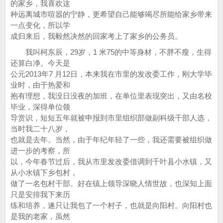
的家乡，我喜欢这
种远离城市喧嚣的宁静，更希望自己能够竭尽所能给家乡带来
一点变化，所以学
成归来后，我毅然决然的回家考上了家乡的公务员。
我叫柯东辰，29岁，1 米75的中等身材，不胖不瘦，生得
还算白净。今天是
公元2013年7 月12日，本来我在市里的发改委工作，刚大学毕
业时，由于热爱和
抱有理想，我没日没夜的加班，在单位里表现突出，又由名校
毕业，深得单位领
导赏识，短短五年就被申报到市里组织部做副科级干部人选，
当时我二十八岁，
也就是去年。当然，由于年纪年轻了一些，我还需要被组织做
进一步的考察，所
以，今年春节过后，我从市里发改委借调到千叶县小水镇，又
从小水镇下乡包村，
做了一名包村干部。好在镇上领导深晓人情世故，也深知上面
只是安排我下来历
练和培养，遂只让我包了一个村子，也就是向阳村。向阳村也
是我的老家，虽然