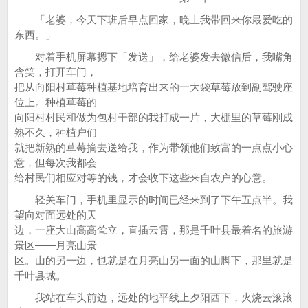
「老婆，今天下班后早点回家，晚上我带回来你最爱吃的
东西。」
对着手机屏幕摁下「发送」，给老婆发去微信后，我嘴角
含笑，打开车门，
把从向阳村草莓种植基地培育出来的一大袋草莓放到副驾驶座
位上。种植草莓的
向阳村村民和做为包村干部的我打成一片，大棚里的草莓刚成
熟不久，种植户们
就把新熟的草莓摘去送给我，作为带领他们致富的一点点小心
意，但每次我都会
给村民们相应对等的钱，才会收下这些来自农户的心意。
轻关车门，手机里显示的时间已经来到了下午五点半。我
望向对面远处的天
边，一座大山高高耸立，直插云霄，那是千叶县最着名的旅游
景区——月亮山景
区。山的另一边，也就是在月亮山另一面的山脚下，那里就是
千叶县城。
我站在车头前边，远处的地平线上夕阳西下，火烧云滚滚