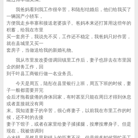
我爸妈看到我工作很辛苦，和陆彤结婚后，他们给我买了
一辆国产小轿车，
方便我走乡串寨和接送老婆孩子。爸妈本来还打算用这些年的
积蓄，给我在市里
买一套房子，我说先不买，工作还不稳定，我爸妈只好作罢，
就在县城里又买一
套房子，当做送给我的新婚礼物。
我从市里发改委借调回镇里工作后，妻子也辞去在市里国
企的财务工作，回
到千叶县工商银行做一名业务员。
今天是周五，陆彤在县里银行上班，周五下班的时候，妻
子一般都需要开完
会后才拖着疲倦的身体回家，有时甚至只能在周日才得到休息
或者直接就没有周
末。我知道妻子的辛苦，很心疼妻子，以前我在市里工作的时
候，还不时的去接
妻子下馆子，或者在家里给妻子揉揉腿，按摩按摩身子。但是
现在，我被借调到
小水镇，虽然县里和镇上的距离不远，但是很多时候我忙于工