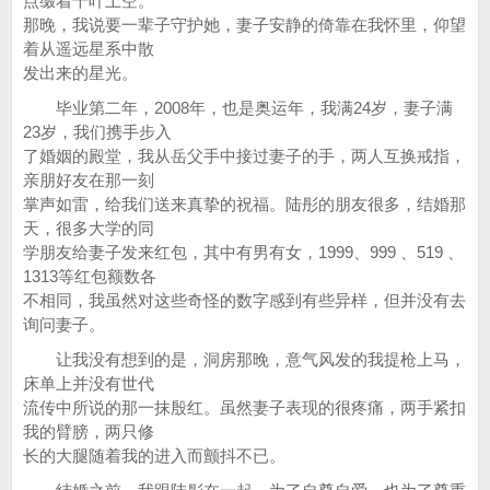
点缀着千叶上空。
那晚，我说要一辈子守护她，妻子安静的倚靠在我怀里，仰望
着从遥远星系中散
发出来的星光。
毕业第二年，2008年，也是奥运年，我满24岁，妻子满
23岁，我们携手步入
了婚姻的殿堂，我从岳父手中接过妻子的手，两人互换戒指，
亲朋好友在那一刻
掌声如雷，给我们送来真挚的祝福。陆彤的朋友很多，结婚那
天，很多大学的同
学朋友给妻子发来红包，其中有男有女，1999、999 、519 、
1313等红包额数各
不相同，我虽然对这些奇怪的数字感到有些异样，但并没有去
询问妻子。
让我没有想到的是，洞房那晚，意气风发的我提枪上马，
床单上并没有世代
流传中所说的那一抹殷红。虽然妻子表现的很疼痛，两手紧扣
我的臂膀，两只修
长的大腿随着我的进入而颤抖不已。