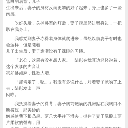
雪白的后背，儿子
生出来后，妻子的身材反而更加的好了起来，身上也多了一些
肉感。
吹好头发，关掉卧室的灯后，妻子摸黑爬进我身边，一把
趴在我身上。
我感觉到妻子赤裸着身体就爬进来，虽然以前妻子有时也
会这样，但是随着
儿子出生后，妻子逐渐没有了裸睡的习惯。
「老公，这周有没有想人家。」陆彤在我耳边轻轻说着，
这个发嗲的声音让
我如酥如麻，性欲大增。
「那肯定了，嗯…」我没有多说什么，对着妻子就吻了上
去，陆彤发出一声
闷哼。
我抚摸着妻子的裸背，妻子胸前饱满的乳房贴在我胸口不
断挤压，那美妙的
触感使我下根凸起。两只大手往下滑去，抓住了妻子屁股上两
片柔软的臀肉，用