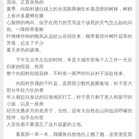
流动。正直炎热的
夏季，向阳村通往镇上的水泥路两侧生长着茂密的树林，树梢
上有许多夏蝉在撕
心裂肺的鸣叫，似乎在用力的咒骂这个该死的天气怎么如此闷
热。一阵阵带着树
叶锵锵作响的晚风从远处山谷间吹来，顺带着些许树叶花草的
芳香，赶走了不少
夏天炎热的疲倦。
下午五点半左右的时间，本是大城市里每个人工作一天后
归家的喧嚣，然而
整个向阳村却很寂静，不时有一两声吠叫从村子深处传来。
向阳村所属的千叶县，是西部少数民族聚集地，村子里大
部分年轻力壮的青
年人都赶往发达的沿海地区打工，村子里只剩下老人和留守的
小孩，以及一座座
经历沧桑岁月的老房子，当然，还有大自然在山间低语呼啸的
陪伴，似乎在向世
人宣告着不要遗忘了这片寂寥的土地。
看着那一草一木，我嘴角自然地往上翘了翘，这里便是我