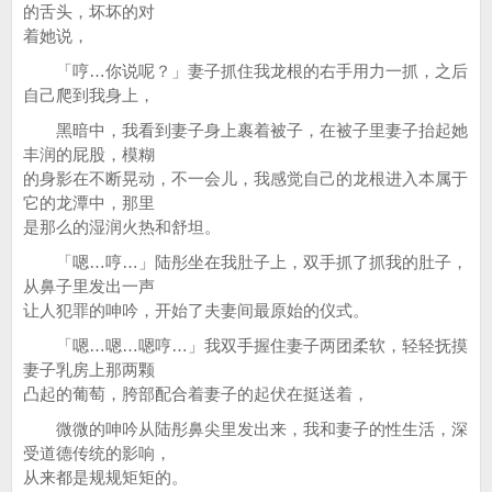
的舌头，坏坏的对
着她说，
「哼…你说呢？」妻子抓住我龙根的右手用力一抓，之后
自己爬到我身上，
黑暗中，我看到妻子身上裹着被子，在被子里妻子抬起她
丰润的屁股，模糊
的身影在不断晃动，不一会儿，我感觉自己的龙根进入本属于
它的龙潭中，那里
是那么的湿润火热和舒坦。
「嗯…哼…」陆彤坐在我肚子上，双手抓了抓我的肚子，
从鼻子里发出一声
让人犯罪的呻吟，开始了夫妻间最原始的仪式。
「嗯…嗯…嗯哼…」我双手握住妻子两团柔软，轻轻抚摸
妻子乳房上那两颗
凸起的葡萄，胯部配合着妻子的起伏在挺送着，
微微的呻吟从陆彤鼻尖里发出来，我和妻子的性生活，深
受道德传统的影响，
从来都是规规矩矩的。