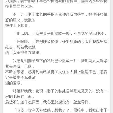
力捏摸，妻子的嫩手早已经伸进我的睡裤里，隔着内裤轻轻抚
摸着里面的火热。
不一会，妻子修长的手指突然伸进我内裤里，抓住那根暴
怒的巨龙，慢慢的
握住上下套弄，
「嘶…嗯…」我被妻子那温软一握，不自觉的发出呻吟，
「呼嗯哼…」陆彤呼吸加快，伸出甜嫩的舌头往我嘴里深
处去，想着我把她
的舌头全部含在嘴里。
我感觉到妻子身下的私处已经湿成一片，陆彤两只大腿紧
紧夹住我一只腿，
不断的摩擦，感觉到自己被妻子夹住的大腿上湿滑不已，那肯
定是被妻子私处沾
湿的爱液。
结婚那晚我才发现，妻子的私处居然是光秃秃的，没有一
根阴毛长在上面，
虽然不知道什么原因，我心里总感觉有一丝丝异样。
「老婆，你今天好敏感，想我了？」黑暗中，我吐出妻子