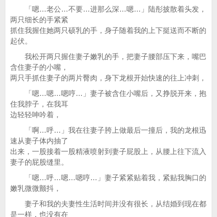
「嗯…老公…不要…进那么深…嗯…」陆彤披散着头发，
两只细长的手紧紧
抓住我握住她两只硕乳的手，身子随着我的上下挺送而不断的
起伏。
我松开两只握住妻子嫩乳的手，把妻子腰部压下来，嘴巴
含住妻子的小嘴，
两只手抓住妻子的两片臀肉，身下龙根开始快速的往上冲刺，
「嗯…嗯…嗯哼…」妻子被含住小嘴后，又挣脱开来，抱
住我脖子，在我耳
边轻轻呻吟着，
「啊…呼…」我在往妻子胯上做最后一撞后，我的龙根迅
速从妻子体内抽了
出来，一股接着一股精液喷射到妻子屁股上，从腰上往下流入
妻子的屁股缝里。
「嗯…呼…嗯…嗯哼…」妻子紧紧贴着我，紧贴我胸口的
嫩乳微微颤抖，
妻子和我的夫妻性生活时间并没有很长，从结婚到现在都
是一样，也没有在