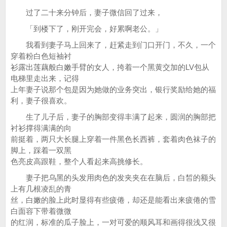
过了二十来分钟后，妻子微信回了过来，
「到楼下了，刚开完会，好累啊老公。」
我看到妻子马上回来了，赶紧走到门口开门，不久，一个
穿着粉白色短袖衬
衫露出莲藕般白嫩手臂的女人，挎着一个黑黄交加的LV包从
电梯里走出来，记得
上年妻子说那个包是因为她做的业务突出，银行奖励给她的福
利，妻子很喜欢。
生了儿子后，妻子的胸部变得丰满了起来，圆润的胸部把
衬衫撑得满满的向
前挺着，两只大长腿上穿着一件黑色长西裤，套着肉色袜子的
脚上，踩着一双黑
色亮皮高跟鞋，整个人看起来高挑修长。
妻子把乌黑的头发用肉色的发夹夹在在脑后，白皙的额头
上有几根凌乱的青
丝，白嫩的脸上此时显得有些疲倦，却还是能看出来疲倦的雪
白面容下带着微微
的红润，标准的瓜子脸上，一对可爱的顺风耳和画得很浅又很