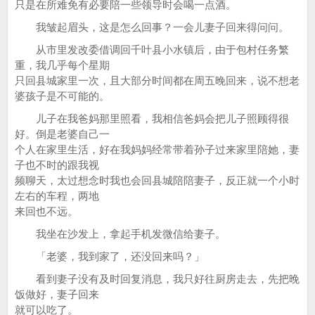
只是在所难免有必要陪一些领导时会喝一点酒。
我皱起眉头，这是怎么回事？一会儿妻子回来得问问。
从市里发改委借调回千叶县小水镇后，由于包村任务繁
重，我几乎每个星期
只回县城家里一次，且大部分时间都在周五晚回来，说不想老
婆孩子是不可能的。
儿子在我爸妈那里照看，我相信爸妈会把儿子照顾得很
好。倒是老婆自己一
个人在家里生活，好在我妈妈经常带着孙子过来家里陪她，妻
子也不时的跟我视
频聊天，太过想念时我也会回县城陪陪妻子，反正就一个小时
左右的车程，两地
来回也不远。
我坐在沙发上，拿起手机发微信给妻子。
「老婆，我到家了，还没回来吗？」
看到妻子没有及时回复消息，我只好往厨房走去，先把晚
饭做好，妻子回来
就可以吃了。