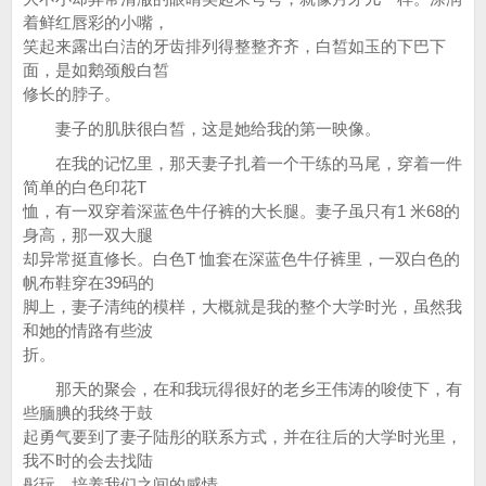
着鲜红唇彩的小嘴，
笑起来露出白洁的牙齿排列得整整齐齐，白皙如玉的下巴下
面，是如鹅颈般白皙
修长的脖子。
妻子的肌肤很白皙，这是她给我的第一映像。
在我的记忆里，那天妻子扎着一个干练的马尾，穿着一件
简单的白色印花T
恤，有一双穿着深蓝色牛仔裤的大长腿。妻子虽只有1 米68的
身高，那一双大腿
却异常挺直修长。白色T 恤套在深蓝色牛仔裤里，一双白色的
帆布鞋穿在39码的
脚上，妻子清纯的模样，大概就是我的整个大学时光，虽然我
和她的情路有些波
折。
那天的聚会，在和我玩得很好的老乡王伟涛的唆使下，有
些腼腆的我终于鼓
起勇气要到了妻子陆彤的联系方式，并在往后的大学时光里，
我不时的会去找陆
彤玩，培养我们之间的感情。