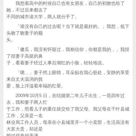
我想着高中的时候自己也有女朋友，自己的初吻也给了
她，不过后来都去了
不同的城市读大学，两人就分手了。
「谁没有自己的过去呢？当下就是最好的。」我想，低下
头吻了吻妻子的额
头。
「傻瓜，我没有怀疑过，我相信你，你都是我的，」我捏
了捏妻子高挺的鼻
子，看着妻子经过人事后潮红的小脸，轻轻地说。
「嗯，」妻子闭上眼睛，耳朵贴在我心脏处，安静的享受
来自丈夫温润的抚
爱，脸上洋溢着幸福的红晕。
2009年10月5 日，在结婚第二年儿子出生，一晃四年过
去，我和妻子两人忙
于工作，照看儿子的重任就交给了我父母。我父母在千叶县城
工作，父亲是一名
林业局工作人员，母亲在小县城里开一个小卖部，生活虽没有
大富大贵，却还是
能过得幸福美满。