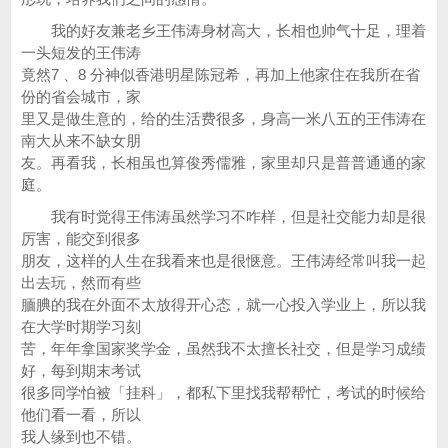
我的好友兼老乡王伟涛身材高大，长相也帅气十足，理着
一头短发的王伟涛
竟然7 、8 分神似香港明星陈冠希，再加上他家住在我所在省
份的省会城市，家
里又是做生意的，给的生活费很多，身高一米八五的王伟涛在
南大从来不缺女朋
友。再看我，长相虽也算俊秀儒雅，家里却只是普普通通的家
庭。
我有时觉得王伟涛虽然学习不咋样，但是社交能力却是很
厉害，能交到很多
朋友，这样的人生在我看来也是很惬意。王伟涛经常叫我一起
出去玩，然而有些
腼腆的我在外面不太放得开心态，就一心投入学业上，所以我
在大学时期学习刻
苦，年年拿国家奖学金，虽然我不太擅长社交，但是学习成绩
好，每到期末考试
很多同学怕被「挂科」，都私下里找我帮帮忙，考试的时候给
他们看一看，所以
我人缘到也不错。