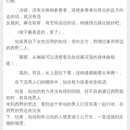
打断。
「没错。没有去推倒参赛者，或使参赛者往终点的反方向
走的话，就没有违
反规则。麻仓前辈，有空闲说话的话，稍微绕点路比较好吧」
（绫子酱真是的，算了）。
知道再说下去也没用的知佳，变向左方，想绕过峯岸旁边
的西野二人。
「喔喔，从侧面可以清楚看见知佳酱淫荡的身体曲线
呢！」
「真的。而且，从上面往下看，连肉缝都能看出来啊！」
在下流男人们的嘲弄中，知佳努力抓着坐垫前进。
但是，知佳的努力并没有得到回报。好不容易通过西野面
前时，有其他男人
坐到西野的旁边。看到这个举动的男人们淫笑着一起行动，在
西野的旁边依次坐
下。结果，知佳和终点间的人墙变成５公尺长，一直连接到左
侧的墙壁。