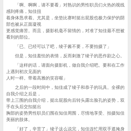
「啊、啊啊，请不要看」对熟识的男性职员们火热的视线
感到疼痛，知佳扭
着身体恳求着。尤其是，坐垫比赛时挺出屁股也极力保护的阴
部也被从正面凝视
更感觉痛苦。而且，摄影机毫不留情的，对准了知佳最不想被
看到的部位。
「已、已经可以了吧，绫子酱不要，不要拍摄了」
但是，知佳羞怯的表情，反而刺激了绫子的恶作剧之心。
「这样的话，请面向摄影机，做自我介绍吧。要和在工作
上遇到初次见面的
人时一样。带着高雅的笑容喔」
之后的一段时间中，知佳成了绫子和恭子的玩具。全裸的
自我介绍之后是，
带上三围的自我介绍，挺出屁股向后转头露出脸孔的姿势，双
手在头后交扣挺出
胸部的姿势男性职员们围在知佳周围，尽情地享受、拍摄知佳
美丽的肢体。
「好了，辛苦了」绫子这么说完，知佳连忙用双手遮掩身