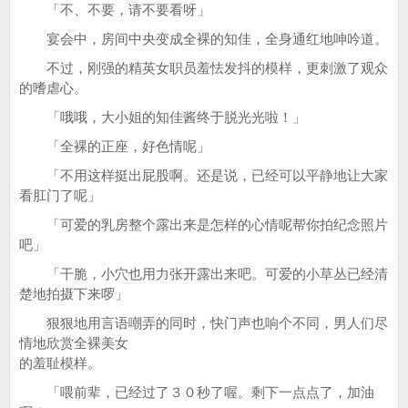
「不、不要，请不要看呀」
宴会中，房间中央变成全裸的知佳，全身通红地呻吟道。
不过，刚强的精英女职员羞怯发抖的模样，更刺激了观众
的嗜虐心。
「哦哦，大小姐的知佳酱终于脱光光啦！」
「全裸的正座，好色情呢」
「不用这样挺出屁股啊。还是说，已经可以平静地让大家
看肛门了呢」
「可爱的乳房整个露出来是怎样的心情呢帮你拍纪念照片
吧」
「干脆，小穴也用力张开露出来吧。可爱的小草丛已经清
楚地拍摄下来啰」
狠狠地用言语嘲弄的同时，快门声也响个不同，男人们尽
情地欣赏全裸美女
的羞耻模样。
「喂前辈，已经过了３０秒了喔。剩下一点点了，加油