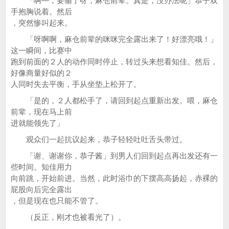
「啊—，要输了呀，麻仓前辈。真是，没办法呢」恭子双
手抱胸说着。然后
，突然惨叫起来。
「呀啊啊，麻仓前辈的咪咪完全露出来了！好漂亮哦！」
这一瞬间，比赛中
跑到前面的２人的动作同时停止，转过头来想看知佳。然后，
好像商量好似的２
人同时失去平衡，手从坐垫上松开了。
「是的，２人都松手了，请回到起点重新出发。喂，麻仓
前辈，现在马上前
进就能领先了」
观众们一起抗议起来，恭子轻轻吐吐舌头带过。
「谢、谢谢你，恭子酱」到男人们回到起点再出发还有一
些时间。知佳用力
向前跳，开始前进。当然，此时浴巾的下摆高高扬起，赤裸的
屁股向后完全露出
，但是现在也只能不管了。
（反正，刚才也被看光了）。