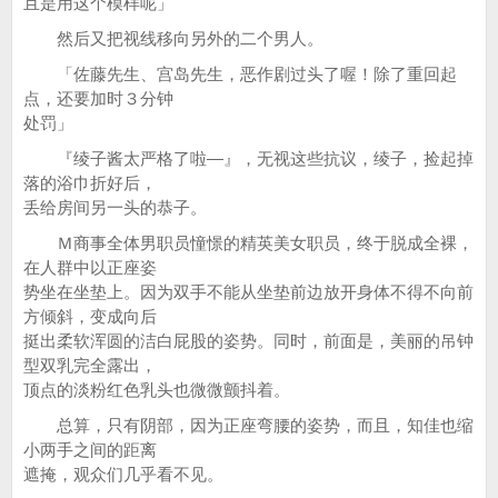
且是用这个模样呢」
然后又把视线移向另外的二个男人。
「佐藤先生、宫岛先生，恶作剧过头了喔！除了重回起
点，还要加时３分钟
处罚」
『绫子酱太严格了啦—』，无视这些抗议，绫子，捡起掉
落的浴巾折好后，
丢给房间另一头的恭子。
Ｍ商事全体男职员憧憬的精英美女职员，终于脱成全裸，
在人群中以正座姿
势坐在坐垫上。因为双手不能从坐垫前边放开身体不得不向前
方倾斜，变成向后
挺出柔软浑圆的洁白屁股的姿势。同时，前面是，美丽的吊钟
型双乳完全露出，
顶点的淡粉红色乳头也微微颤抖着。
总算，只有阴部，因为正座弯腰的姿势，而且，知佳也缩
小两手之间的距离
遮掩，观众们几乎看不见。