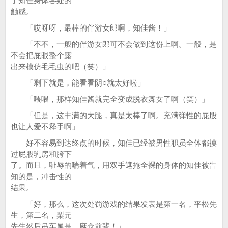
了知佳身体各处的
触感。
「哎呀呀，最棒的伴游女郎啊，知佳酱！」
「不不，一般的伴游女郎可不会做到这份上啊。一般，是
不会把屁眼整个露
出来模仿毛毛虫的吧（笑）」
「剩下就是，能看看阴○就太好啦」
「喂喂，那样知佳酱就完全变成脱衣舞女了啊（笑）」
「但是，这丰满的大腿，真是太棒了啊。充满弹性的屁股
也让人爱不释手啊」
好不容易到达终点的时候，知佳已经被男性职员全体都摸
过屁股乳房和胯下
了。而且，耻辱的喘着气，用双手遮掩全裸的身体的知佳被告
知的是，冲击性的
结果。
「好，那么，这次处罚游戏的结果发表是第一名，平松先
生，第二名，梨元
先生然后吊车尾是，麻仓前辈！」