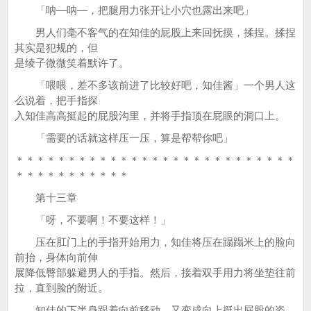
「呐—呐—，把腿用力张开让小穴也露出来吧」
男人们毫不客气的在知佳的屁股上来回抚摸，揉捏。揉捏
其实是犯规的，但
是绫子微微笑着默许了。
「喂喂，差不多该前进了比较好吧，知佳酱」一个男人这
么说着，把手指探
入知佳高高挺起的屁股沟里，并将手指顶在屁眼的洞口上。
「需要的话就这样压一压，算是帮帮你吧」
＊＊＊＊＊＊＊＊＊＊＊＊＊＊＊＊＊＊＊＊＊＊＊＊＊＊＊
＊＊＊＊＊＊＊＊＊＊＊
第十三章
「呀，不要啊！不要这样！」
压在肛门上的手指开始用力，知佳将压在蹋蹋米上的脸向
前抬，身体向前伸
展降低臀部躲避男人的手指。然后，接着双手用力将坐垫往前
拉，直到脸的附近。
知佳的下半身跟着向前移动，又变成向上挺出屁股的姿