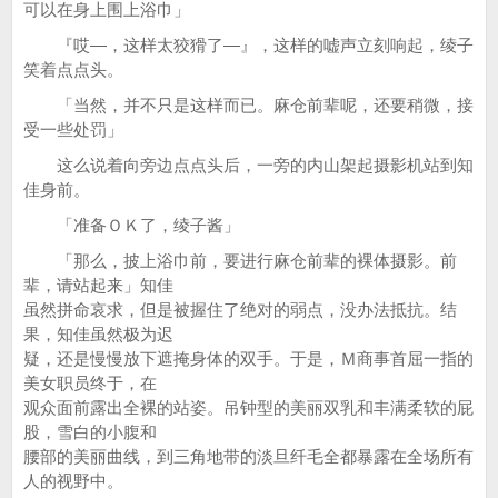
可以在身上围上浴巾」
『哎—，这样太狡猾了—』，这样的嘘声立刻响起，绫子
笑着点点头。
「当然，并不只是这样而已。麻仓前辈呢，还要稍微，接
受一些处罚」
这么说着向旁边点点头后，一旁的内山架起摄影机站到知
佳身前。
「准备ＯＫ了，绫子酱」
「那么，披上浴巾前，要进行麻仓前辈的裸体摄影。前
辈，请站起来」知佳
虽然拼命哀求，但是被握住了绝对的弱点，没办法抵抗。结
果，知佳虽然极为迟
疑，还是慢慢放下遮掩身体的双手。于是，Ｍ商事首屈一指的
美女职员终于，在
观众面前露出全裸的站姿。吊钟型的美丽双乳和丰满柔软的屁
股，雪白的小腹和
腰部的美丽曲线，到三角地带的淡旦纤毛全都暴露在全场所有
人的视野中。