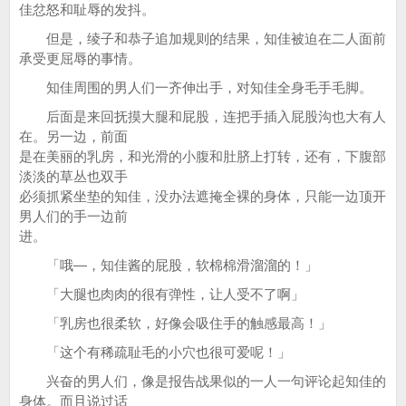
佳忿怒和耻辱的发抖。
但是，绫子和恭子追加规则的结果，知佳被迫在二人面前
承受更屈辱的事情。
知佳周围的男人们一齐伸出手，对知佳全身毛手毛脚。
后面是来回抚摸大腿和屁股，连把手插入屁股沟也大有人
在。另一边，前面
是在美丽的乳房，和光滑的小腹和肚脐上打转，还有，下腹部
淡淡的草丛也双手
必须抓紧坐垫的知佳，没办法遮掩全裸的身体，只能一边顶开
男人们的手一边前
进。
「哦—，知佳酱的屁股，软棉棉滑溜溜的！」
「大腿也肉肉的很有弹性，让人受不了啊」
「乳房也很柔软，好像会吸住手的触感最高！」
「这个有稀疏耻毛的小穴也很可爱呢！」
兴奋的男人们，像是报告战果似的一人一句评论起知佳的
身体。而且说过话