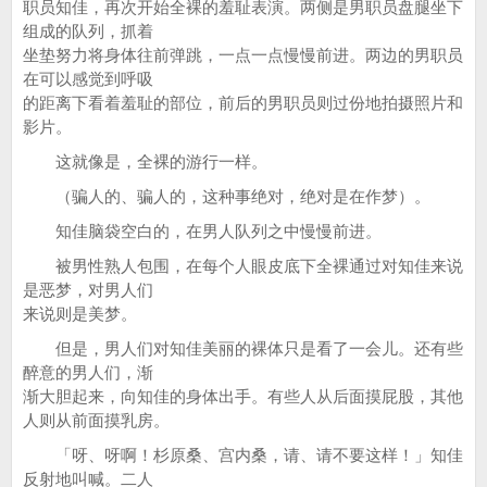
职员知佳，再次开始全裸的羞耻表演。两侧是男职员盘腿坐下
组成的队列，抓着
坐垫努力将身体往前弹跳，一点一点慢慢前进。两边的男职员
在可以感觉到呼吸
的距离下看着羞耻的部位，前后的男职员则过份地拍摄照片和
影片。
这就像是，全裸的游行一样。
（骗人的、骗人的，这种事绝对，绝对是在作梦）。
知佳脑袋空白的，在男人队列之中慢慢前进。
被男性熟人包围，在每个人眼皮底下全裸通过对知佳来说
是恶梦，对男人们
来说则是美梦。
但是，男人们对知佳美丽的裸体只是看了一会儿。还有些
醉意的男人们，渐
渐大胆起来，向知佳的身体出手。有些人从后面摸屁股，其他
人则从前面摸乳房。
「呀、呀啊！杉原桑、宫内桑，请、请不要这样！」知佳
反射地叫喊。二人