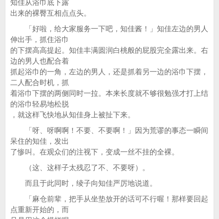
知佳从浴巾底下露
出来的裸臀互相点点头。
「好啦，给大家服务一下吧，知佳酱！」知佳左边的男人
伸出手，抓住浴巾
的下摆高高提起。知佳丰满圆润白桃般的屁股完全露出来。右
边的男人也配合着
抓起浴巾的一角，左边的男人，还是抓着另一边的浴巾下摆，
二人配合时机，抓
着浴巾下摆的两侧同时一拉。本来长度就不够很勉强才打上结
的浴巾轻易地松脱
，就这样飞快地从知佳身上被扯下来。
「呀、呀啊啊！不要、不要啊！」因为荒谬的事态一瞬间
呆住的知佳，发出
了惨叫。在观众们的注视下，变成一丝不挂的全裸。
（这、这样子太残忍了不、不要呀）。
而且于此同时，绫子向知佳严厉地说道。
「麻仓前辈，把手从坐垫放开的话可不行喔！那样要回起
点重新开始的，而