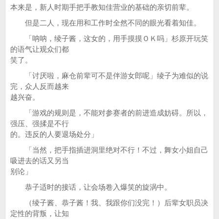
本来是，新人时期手把手教知佳营业的基础的亲切前辈。
但是二人，现在用和工作时全然不同的眼光看着知佳。
「呐呐，绫子酱，这女的，用手摸摸ＯＫ吗」杉原开玩笑
的语气让观众们都
笑了。
「讨厌啦，麻仓前辈可不是伴游女郎呢」绫子为难似的说
完，众人反而越来
越兴奋。
「游戏的规则是，不能对参赛者的前进造成妨碍。所以，
强压、强揉是不行
的。违反的人要退场处分」
「当然，把手指插进洞里绝对不行！不过，舞女小姐自己
吸进去的话又另当
别论」
恭子适时的接话，让会场卷入爆笑的旋涡中。
（绫子酱、恭子酱！我、我跟你们没完！）后辈女职员决
定性的背叛，让知