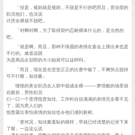
「但是，规则就是规则，不脱是不行的吧而且，营业部的
职员他们，也没说
讨厌全裸就不脱吧」
「对啊对啊，为了取得契约忍耐裸体什么的，是当然的
吧」
「就是啊。而且，那种不情愿的表情在宴会上摆出来也是
不行的。难道说因
为是商品企划部的大小姐就可以这样吗」
「而且，现在是在堂堂正正的比赛中输了，不爽快点脱掉
可不行喔，知佳酱」
憧憬的美女职员在人群中脱成全裸———梦境般的场景就
在眼前，男性职员
们一口一个歪理指责知佳。工作时自信满满的表情完全看不见
了，因为男人们的
指责露出害怕表情的知佳也令他们感到新鲜。
「更何况，知佳酱羞耻的模样，早就已经清楚的记录下来
了喔」一边这么说