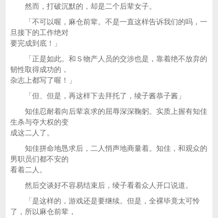
然而，打破沉默的，却是二个后辈女子。
「不可以喔，麻仓前辈。不是一直这样告诉我们的吗，一
旦接下的工作绝对
要完成到底！」
「正是如此。和Ｓ物产人员的交涉也是，靠着绝不放弃的
韧性取得成功的，
杂志上都写了喔！」
「但、但是，再这样下去拜托了，绫子酱恭子酱」
知佳忍耐着向后辈哀求的屈辱深深鞠躬。实质上握有知佳
生杀与夺大权的变
成这二人了。
知佳拼命地恳求后，二人悄声地商量着。知佳，和观众的
男职员们都不安的
看着二人。
然后交谈好不容易结束后，绫子看着众人开口说道。
「是这样的，游戏还是要继续。但是，全裸毕竟太可怜
了，所以麻仓前辈，