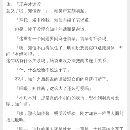
体。『现在才遮没
意义了啦，知佳酱！』，嘲笑声立刻响起。
「拜托，浴巾给我」知佳向绫子哀求道。
但是，绫子没理会知佳的话而是说道。
「这里有一个问题要问麻仓前辈。前辈有经验吗」
「咦」知佳不由得呆住了。明明说想要浴巾遮掩身体，却
问『有经验吗』，
这句话有什么关系吗，脑袋里没办法把两者连上关系。
「什、什么经验不说这个了」
不过，知佳之后想说的话被观众们的奚落打断了。
「喂喂，知佳酱，这么大了还装可爱吗」
「不对不对，那是真的不明白的表情，想不到啊真可爱
呢，知佳酱」
「咦，那么知佳酱，明明没经验，刚才却在一堆男人面前
摇屁股吗」
「哎—，这样的美人还是处女，一定是，太过高岭之花了