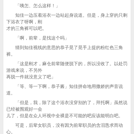
「咦怎、怎么这样！」
知佳一边压着浴衣一边站起身说道。但是，身上穿的只剩
下浴衣了呀啊，刚
才的三角裤可以吧。
「啊，前辈，是找这个吗」
猜到知佳视线的意思的恭子晃了晃手上提的粉红色三角
裤。
「这是刚才，麻仓前辈随便脱下的，所以没收了。以处罚
游戏来说，不另外
再脱一件就没意义了吧」
「等、等一下啊，恭子酱」知佳拼命地用撒娇的声音说
道。
「但是，我，除了这个浴衣没穿别的了，拜托啊」虽然说
已经被围观好一会
儿了，但是在众人环视中全裸是不可能的吧应该能明白吧。
可是，后辈女职员，没有因为前辈职员的含泪恳求而动
心。