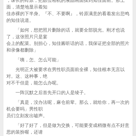
，课长的铃原，把数位相机的液晶画面摆到知佳面前。那上
面，清楚地显示着知
佳赤裸的下半身。『不、不要啊』，铃原满意的看着发出悲鸣
的知佳说道。
「如何，想把照片删除的话，就要全部脱光。刚才也说
了，这张照片只是宴
会上的配菜。别担心，知佳酱听话的话，我保证把全部的照片
和录像都删除」
「咦，怎、怎么可能」
光明正大被要求在男性职员面前全裸，知佳根本无言以
对。这、这种事，绝
对不干但是，能怎么办呢。
一阵沉默之后首先开口的人是绫子。
「真是，没办法呢，麻仓前辈。那么，就给你，再一次的
机会要吗」男性职
员们立刻发出嘘声。
「好了好了，但是做为交换，可能要变成稍微有点不好意
思的装扮喔，还请