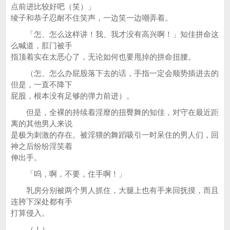
点前进比较好吧（笑）」
绫子和恭子忍耐不住笑声，一边笑一边嘲弄着。
「怎、怎么这样讲！我、我才没有高兴啊！」知佳拼命这
么喊道，肛门被手
指顶着实在太恶心了，无论如何也要甩掉的拼命扭腰。
（怎、怎么办屁股落下去的话，手指一定会顺势插进去的
但是，一直不降下
屁股，根本没有足够的弹力前进）。
但是，全裸的持续着淫靡的扭臀舞的知佳，对守在最近距
离的其他男人来说
是极为刺激的存在。被淫猥的舞蹈吸引一时呆住的男人们，回
神之后纷纷淫笑着
伸出手。
「呜，啊，不要，住手啊！」
乳房分别被两个男人抓住，大腿上也有手来回抚摸，而且
连胯下深处都有手
打算侵入。
（！）。