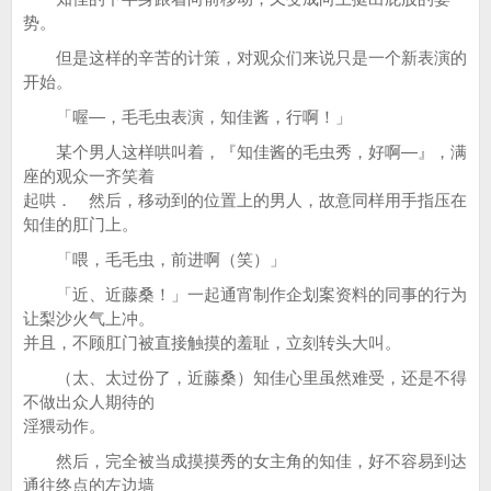
势。
但是这样的辛苦的计策，对观众们来说只是一个新表演的
开始。
「喔—，毛毛虫表演，知佳酱，行啊！」
某个男人这样哄叫着，『知佳酱的毛虫秀，好啊—』，满
座的观众一齐笑着
起哄． 然后，移动到的位置上的男人，故意同样用手指压在
知佳的肛门上。
「喂，毛毛虫，前进啊（笑）」
「近、近藤桑！」一起通宵制作企划案资料的同事的行为
让梨沙火气上冲。
并且，不顾肛门被直接触摸的羞耻，立刻转头大叫。
（太、太过份了，近藤桑）知佳心里虽然难受，还是不得
不做出众人期待的
淫猥动作。
然后，完全被当成摸摸秀的女主角的知佳，好不容易到达
通往终点的左边墙