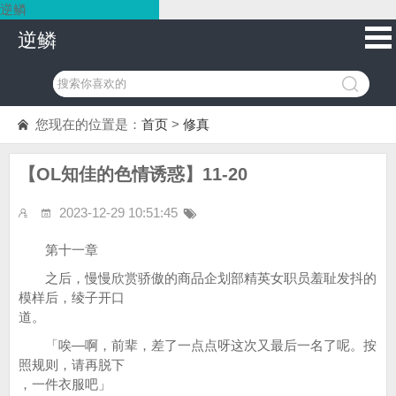
逆鳞
逆鳞
您现在的位置是：
首页
>
修真
【OL知佳的色情诱惑】11-20
2023-12-29 10:51:45
第十一章
之后，慢慢欣赏骄傲的商品企划部精英女职员羞耻发抖的
模样后，绫子开口
道。
「唉—啊，前辈，差了一点点呀这次又最后一名了呢。按
照规则，请再脱下
，一件衣服吧」