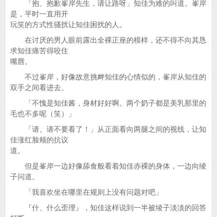
「抱、抱歉峯岸先生，请让路呀」知佳为难的叫道。峯岸
是，平时一直用开
玩笑的方式性骚扰让知佳困扰的人。
在讨厌的男人眼前露出全裸正座的模样，还不得不向其恳
求知佳痛苦得咬住
嘴唇。
不过峯岸，好像故意挑衅知佳的心情似的，峯岸从知佳的
双手之间看进去。
「不愧是知佳酱，身材好好啊。两个奶子都是美乳那里的
毛也不多呢（笑）」
「请、请不要看了！」从正面看向两腿之间的视线，让知
佳涨红脸颊的抗议
道。
但是峯岸一边好像舔食般看着知佳赤裸的身体，一边向绫
子问道。
「我喜欢坐在哪里在规则上没有问题对吧」
『什、什么歪理』，知佳这样说到一半被绫子淡淡的回答