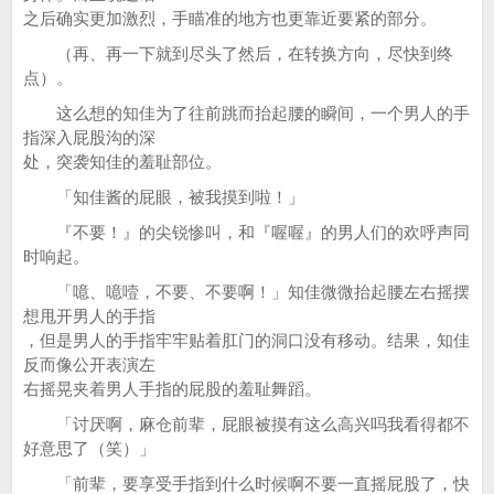
之后确实更加激烈，手瞄准的地方也更靠近要紧的部分。
（再、再一下就到尽头了然后，在转换方向，尽快到终
点）。
这么想的知佳为了往前跳而抬起腰的瞬间，一个男人的手
指深入屁股沟的深
处，突袭知佳的羞耻部位。
「知佳酱的屁眼，被我摸到啦！」
『不要！』的尖锐惨叫，和『喔喔』的男人们的欢呼声同
时响起。
「噫、噫噎，不要、不要啊！」知佳微微抬起腰左右摇摆
想甩开男人的手指
，但是男人的手指牢牢贴着肛门的洞口没有移动。结果，知佳
反而像公开表演左
右摇晃夹着男人手指的屁股的羞耻舞蹈。
「讨厌啊，麻仓前辈，屁眼被摸有这么高兴吗我看得都不
好意思了（笑）」
「前辈，要享受手指到什么时候啊不要一直摇屁股了，快