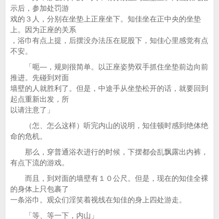
示后，参加处罚游
戏的３人，分别在坐垫上正座坐下。知佳坐在正中央的坐垫
上。因为正座的关系
，浴巾有点上提，后摆没办法压在屁股下，知佳心里感觉有点
不安。
「呃—，规则很简单。以正座姿势双手抓住坐垫前边向前
推进。先碰到对面
墙壁的人就胜利了。但是，中途手从坐垫松开的话，就要回到
起点重新出发，所
以请注意了」
（怎、怎么这样）听完内山的说明，知佳顿时感到绝体绝
命的危机。
那么，穿普通浴衣进行的时候，下摆都会乱飘露出内裤，
有点下流的游戏。
而且，到对面的墙壁有１０公尺。但是，现在的知佳全裸
的身体上只包裹了
一条浴巾。观众们淫笑着视线在知佳的身上四处游走。
「等、等一下，内山」