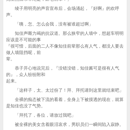
绫子用明亮的声音宣布后，会场涌起，『好啊』的欢呼
声。
「咦，怎、怎么会我，没有被谁超过啊」
知佳声嘶力竭的抗议道。那么狭窄的人墙中，想超车明明
应该是不可能的事
『很可惜，后面的二人不像知佳前辈那么有人气，都没人要去
做人墙阻挡呢，前
辈。
恭子开心地说完后，『没错没错，知佳酱可是很有人气
的』，众人纷纷附和
起来。
「这样子，太、太过份了！拜、拜托请到这里就结束吧」
全裸的痴态被下流的看着，全身上下被摸透的现在，就算
是知佳也没了气势。
「拜托了，各位，请放过我吧」
被全裸的美女含着眼泪哀求，男职员们一瞬间陷入寂静。