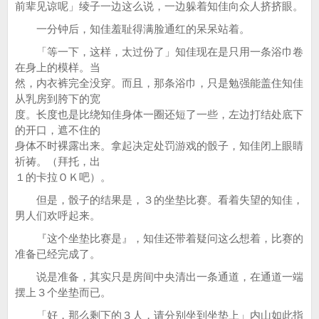
前辈见谅呢」绫子一边这么说，一边躲着知佳向众人挤挤眼。
一分钟后，知佳羞耻得满脸通红的呆呆站着。
「等一下，这样，太过份了」知佳现在是只用一条浴巾卷
在身上的模样。当
然，内衣裤完全没穿。而且，那条浴巾，只是勉强能盖住知佳
从乳房到胯下的宽
度。长度也是比绕知佳身体一圈还短了一些，左边打结处底下
的开口，遮不住的
身体不时裸露出来。拿起决定处罚游戏的骰子，知佳闭上眼睛
祈祷。（拜托，出
１的卡拉ＯＫ吧）。
但是，骰子的结果是，３的坐垫比赛。看着失望的知佳，
男人们欢呼起来。
『这个坐垫比赛是』，知佳还带着疑问这么想着，比赛的
准备已经完成了。
说是准备，其实只是房间中央清出一条通道，在通道一端
摆上３个坐垫而已。
「好，那么剩下的３人，请分别坐到坐垫上」内山如此指