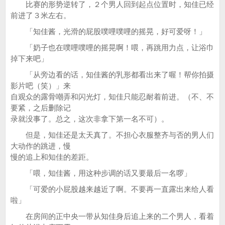
比赛的形势逆转了，２个男人回到起点位置时，知佳已经
前进了３米左右。
「知佳酱，光滑的屁股噗哩噗哩的摇晃，好可爱呀！」
「奶子也在噗哩噗哩的摇晃啊！喂，再跳用力点，让浴巾
掉下来吧」
「从旁边看的话，知佳酱的乳形都看出来了喔！帮你拍摄
影片吧（笑）」来
自观众的露骨嘲弄和闪光灯，知佳只能忍耐着前进。（不、不
要紧，之后删除记
录就没事了。总之，这次非拿下第一名不可）。
但是，知佳还是太天真了。不担心衣服整齐与否的男人们
大动作的跳进，慢
慢的追上和知佳的差距。
「喂，知佳酱，用这种步调的话又要最后一名啰」
「可爱的小屁股越来越近了啊。不要再一直露出来给人看
啦」
在房间的正中央一带从知佳身后追上来的二个男人，看着