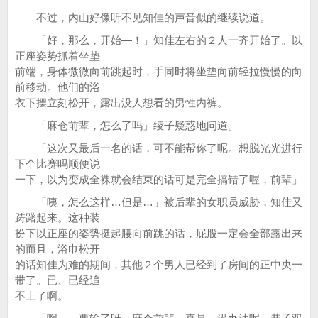
不过，内山好像听不见知佳的声音似的继续说道。
「好，那么，开始—！」知佳左右的２人一齐开始了。以
正座姿势抓着坐垫
前端，身体微微向前跳起时，手同时将坐垫向前轻拉慢慢的向
前移动。他们的浴
衣下摆立刻松开，露出没人想看的男性内裤。
「麻仓前辈，怎么了吗」绫子疑惑地问道。
「这次又最后一名的话，可不能帮你了呢。想脱光光进行
下个比赛吗顺便说
一下，以为变成全裸就会结束的话可是完全搞错了喔，前辈」
「咦，怎么这样…但是…」被后辈的女职员威胁，知佳又
踌躇起来。这种装
扮下以正座的姿势挺起腰向前跳的话，屁股一定会全部露出来
的而且，浴巾松开
的话知佳为难的期间，其他２个男人已经到了房间的正中央一
带了。已、已经追
不上了啊。