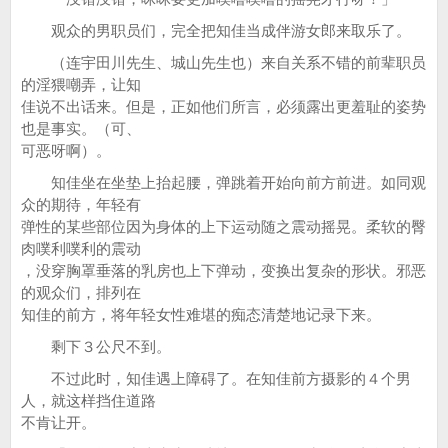
观众的男职员们，完全把知佳当成伴游女郎来取乐了。
（连宇田川先生、城山先生也）来自关系不错的前辈职员
的淫猥嘲弄，让知
佳说不出话来。但是，正如他们所言，必须露出更羞耻的姿势
也是事实。（可、
可恶呀啊）。
知佳坐在坐垫上抬起腰，弹跳着开始向前方前进。如同观
众的期待，年轻有
弹性的某些部位因为身体的上下运动随之震动摇晃。柔软的臀
肉噗利噗利的震动
，没穿胸罩垂落的乳房也上下弹动，变换出复杂的形状。邪恶
的观众们，排列在
知佳的前方，将年轻女性难堪的痴态清楚地记录下来。
剩下３公尺不到。
不过此时，知佳遇上障碍了。在知佳前方摄影的４个男
人，就这样挡住道路
不肯让开。