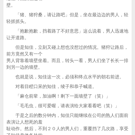
壁。
「猪、猪狩桑，请让路吧」但是，坐在最边边的男人，轻
轻抓抓头。
「抱歉抱歉，挡着路了不好意思」这么说着，男人迅速地
让开道路。
但是知佳，立刻又碰上想也没想过的情况。猪狩让路后，
前方竟然又有一个
男人背靠着墙壁坐着。而且，转头一看，男人们坐了长长一排
到另一边的墙壁。
也就是说，知佳这一次，必须和终点水平的朝右前进。
对着目瞪口呆的知佳，绫子和恭子喊道。
「麻仓前辈，加油啊！剩下一面墙壁了（笑）」
「毛毛虫，很可爱喔，请表演给大家看看吧（笑）」
于是之后的数分钟内，知佳只能继续在公司的熟人们面前
表演让人想死的羞
耻动作。然后，不到２０人的男人们，重覆挡了几次路，享受