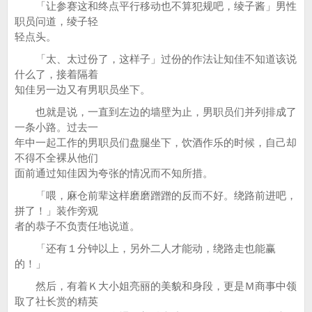
「让参赛这和终点平行移动也不算犯规吧，绫子酱」男性
职员问道，绫子轻
轻点头。
「太、太过份了，这样子」过份的作法让知佳不知道该说
什么了，接着隔着
知佳另一边又有男职员坐下。
也就是说，一直到左边的墙壁为止，男职员们并列排成了
一条小路。过去一
年中一起工作的男职员们盘腿坐下，饮酒作乐的时候，自己却
不得不全裸从他们
面前通过知佳因为夸张的情况而不知所措。
「喂，麻仓前辈这样磨磨蹭蹭的反而不好。绕路前进吧，
拼了！」装作旁观
者的恭子不负责任地说道。
「还有１分钟以上，另外二人才能动，绕路走也能赢
的！」
然后，有着Ｋ大小姐亮丽的美貌和身段，更是Ｍ商事中领
取了社长赏的精英