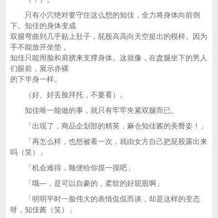
只有小穴绝对要守住这么想的知佳，全力将身体向前倒
下。知佳的身体变成
双腿弯曲到几乎贴上肚子，屁股高高向天空挺出的模样。因为
手不能放开坐垫，
知佳只能用脸和肩膀来支撑身体。这就像，在盘腿坐下的男人
们眼前，展示赤裸
的下半身一样。
（好、好丢脸拜托，不要看）。
知佳唯一能做的事，就只有牢牢夹紧双腿而已。
「出现了，商品企划部的精英，麻仓知佳酱的美臀姿！」
「再怎么样，也想被看一次，就由女方自己把屁股露出来
吗（笑）」
「机会难得，顺便给你摸一摸吧」
「哦—，是可以自豪的，柔软的好屁股啊」
「明明平时一脸伟大的表情侃侃而谈，却是这样的变态
呀，知佳酱（笑）」