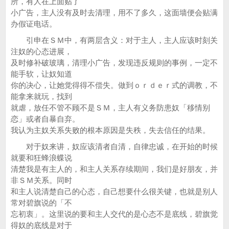
所，有人在上面贴了
小广告，主人没有及时去清理，用不了多久，这面墙便会贴满
办假证电话。
引申在ＳＭ中，有两层含义：对于主人，主人应该时刻关
注奴的心态进展，
及时修补破玻璃，清理小广告，发现违反规则的事例，一定不
能手软，让奴知道
你的决心，让她觉得得不偿失。做到ｏｒｄｅｒ式的调教，不
能拿来就玩，找到
就虐，放任不管不顾不是ＳＭ，主人有义务防患奴「移情别
恋」或者自暴自弃。
我认为主奴关系失败的根本原因是失秩，失去信任的结果。
对于奴来讲，奴应该清者自清，自律忠诚，在开始的时候
就要和狂蜂浪蝶说
清楚我是有主人的，和主人关系存续期间，我们是好朋友，并
非ＳＭ关系。同时
和主人说清楚自己的心态，自己想要什么很关键，也就是别人
常对碧旗说的「不
忘初衷」。这里说的要和主人交代的是心态不是底线，碧旗觉
得奴的底线是对于