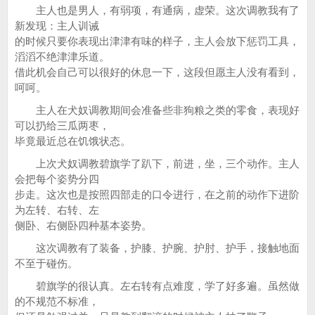
主人也是男人，有弱项，有通病，虚荣。这次调教我有了
新发现：主人训诫
的时候只要你表现出津津有味的样子，主人会放下惩罚工具，
滔滔不绝津津乐道。
借此机会自己可以很好的休息一下，这段但愿主人没有看到，
呵呵。
主人在犬奴调教期间会准备些非狗粮之类的零食，表现好
可以扔给三瓜两枣，
毕竟最近总在饥饿状态。
上次犬奴调教碧旗学了趴下，前进，坐，三个动作。主人
会把每个姿势分四
步走。这次也是按照四部走的口令进行，在之前的动作下进阶
为左转、右转、左
侧卧、右侧卧四种基本姿势。
这次调教有了装备，护膝、护腕、护肘、护手，接触地面
不至于碰伤。
碧旗学的很认真。左右转有点难度，学了好多遍。虽然做
的不规范不标准，