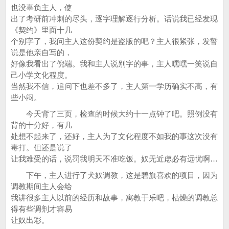
也没辜负主人，使
出了考研前冲刺的尽头，逐字理解逐行分析。话说我已经发现
《契约》里面十几
个别字了，我问主人这份契约是盗版的吧？主人很紧张，发誓
说是他亲自写的，
好像我看出了倪端。我和主人说别字的事，主人嘿嘿一笑说自
己小学文化程度。
当然我不信，追问下也差不多了，主人第一学历确实不高，有
些小闷。
今天背了三页，检查的时候大约十一点钟了吧。照例没有
背的十分好，有几
处想不起来了，还好，主人为了文化程度不如我的事这次没有
毒打。但还是说了
让我难受的话，说罚我明天不准吃饭。奴无近虑必有远忧啊…
下午，主人进行了犬奴调教，这是碧旗喜欢的项目，因为
调教期间主人会给
我讲很多主人以前的经历和故事，寓教于乐吧，枯燥的调教总
得有些调剂才容易
让奴出彩。