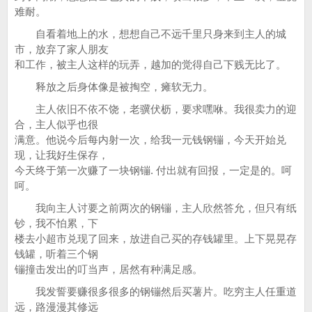
难耐。
自看着地上的水，想想自己不远千里只身来到主人的城
市，放弃了家人朋友
和工作，被主人这样的玩弄，越加的觉得自己下贱无比了。
释放之后身体像是被掏空，瘫软无力。
主人依旧不依不饶，老骥伏枥，要求嘿咻。我很卖力的迎
合，主人似乎也很
满意。他说今后每内射一次，给我一元钱钢镚，今天开始兑
现，让我好生保存，
今天终于第一次赚了一块钢镚. 付出就有回报，一定是的。呵
呵。
我向主人讨要之前两次的钢镚，主人欣然答允，但只有纸
钞，我不怕累，下
楼去小超市兑现了回来，放进自己买的存钱罐里。上下晃晃存
钱罐，听着三个钢
镚撞击发出的叮当声，居然有种满足感。
我发誓要赚很多很多的钢镚然后买薯片。吃穷主人任重道
远，路漫漫其修远