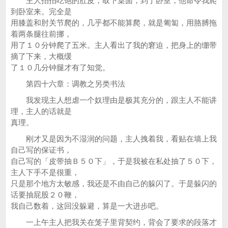
主人拍拍吃饱的肚皮，取下桌面，到了卧室，他命令我爬
到卧室来。完全是
用膝盖和肘关节爬的，几乎都不能算爬，就是匍匐，用胳膊拖
着两条腿往前挪，
用了１０分钟爬了五米。主人看出了我的窘迫，把身上的绷带
摘了下来，大概缓
了１０几分钟腿才有了知觉。
第四十六章：调教之另类书法
我发现主人想虐一个奴理由是极其充分的，跟主人不能讲
理，主人的话就是
真理。
刚才又是因为不湿润的问题，主人拽着我，看贴在墙上我
自己写的保证书，
自己写的「皮带抽Ｂ５０下」，于是我被在私处抽了５０下，
主人下手不是很重，
只是那个地方太敏感，我还是不由自己的躲闪了。于是躲闪的
话要抽屁股２０鞭，
我自己数着，这回没躲避，算是一大进步吧。
一上午主人把我关在笼子里背契约，背会了要求的段落才