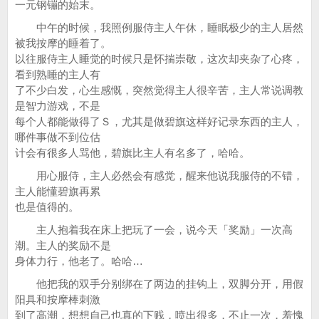
一元钢镚的始末。
中午的时候，我照例服侍主人午休，睡眠极少的主人居然
被我按摩的睡着了。
以往服侍主人睡觉的时候只是怀揣崇敬，这次却夹杂了心疼，
看到熟睡的主人有
了不少白发，心生感慨，突然觉得主人很辛苦，主人常说调教
是智力游戏，不是
每个人都能做得了Ｓ，尤其是做碧旗这样好记录东西的主人，
哪件事做不到位估
计会有很多人骂他，碧旗比主人有名多了，哈哈。
用心服侍，主人必然会有感觉，醒来他说我服侍的不错，
主人能懂碧旗再累
也是值得的。
主人抱着我在床上把玩了一会，说今天「奖励」一次高
潮。主人的奖励不是
身体力行，他老了。哈哈…
他把我的双手分别绑在了两边的挂钩上，双脚分开，用假
阳具和按摩棒刺激
到了高潮，想想自己也真的下贱，喷出很多，不止一次，羞愧