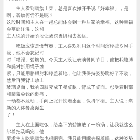
主人看到碧旗上菜，总是喜欢摊开手说「好幸福」，是
啊，碧旗何尝不是呢？
这段时间和主人在一起总能体会到一种居家的幸福。这种幸福
会蔓延洋溢，这和
主人说的开始阶段让碧旗畏惧相去甚远。
吃饭应该是慢节奏，主人喜欢利用这个时间演绎些ＳＭ手
段，他不会忘记时
时「糟蹋」碧旗的。今天主人没让表演餐间节目，他把我胳膊
和腿对折用绳子缠
紧，只能用胳膊肘和膝盖着地，他让我保持姿势跪好了不动，
然后再我背上放上
玻璃桌面，我的四肢变成了餐桌腿，背成了桌面。忍受着肘部
和膝盖尖锐的刺痛，
一动都不敢动，手向上张开扶着桌面，保持平衡。主人说：崭
新的人体餐桌诞生
了！
主人在上面吃饭，给桌下的碧旗放了一碗汤，让我就这么
绑着把汤喝完，他
要求主人吃完碧旗也得喝完。我只能用嘴去探着喝，这种姿势