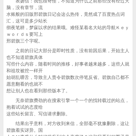
表扬信：我也很奇怪，不知道为什么之前那些没有经过大
脑，没有章节，流
水账般的旧版邢碧旗日记会这么热传，竟然成了百度热点词
汇，这可是多少站长
彻夜笔耕，梦寐以求的结果哦。难怪某着名大站的导航Ｋｅｙ
ｗｏｒｄｓ要写上
邢碧旗三个字呢。
之前的日记大部分是即时性质，没有前因后果，开始主人
也不知道碧旗具体
写些什么内容，随着时间的推移，好事者越来越多，这些人就
和祖坟被挖一样开
始胡乱嚼舌，导致主人责令碧旗数次停笔反省。碧旗自己都不
愿意翻看的也就不
想让别人也在看到那些版本了。
无奈碧旗费劲的在搜索引擎一个一个的找转载过的站点，
抱着试试的态度给
这些站长留言、写信请求删除。
结果出乎意料，对方收到来信，全部毫不犹豫删除，这让
碧旗着实讶异。国