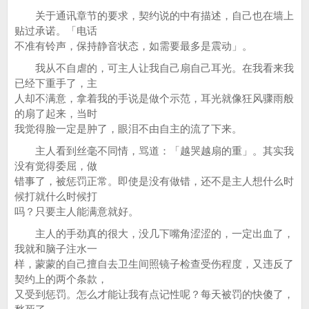
关于通讯章节的要求，契约说的中有描述，自己也在墙上
贴过承诺。「电话
不准有铃声，保持静音状态，如需要最多是震动」。
我从不自虐的，可主人让我自己扇自己耳光。在我看来我
已经下重手了，主
人却不满意，拿着我的手说是做个示范，耳光就像狂风骤雨般
的扇了起来，当时
我觉得脸一定是肿了，眼泪不由自主的流了下来。
主人看到丝毫不同情，骂道：「越哭越扇的重」。其实我
没有觉得委屈，做
错事了，被惩罚正常。即使是没有做错，还不是主人想什么时
候打就什么时候打
吗？只要主人能满意就好。
主人的手劲真的很大，没几下嘴角涩涩的，一定出血了，
我就和脑子注水一
样，蒙蒙的自己擅自去卫生间照镜子检查受伤程度，又违反了
契约上的两个条款，
又受到惩罚。怎么才能让我有点记性呢？每天被罚的快傻了，