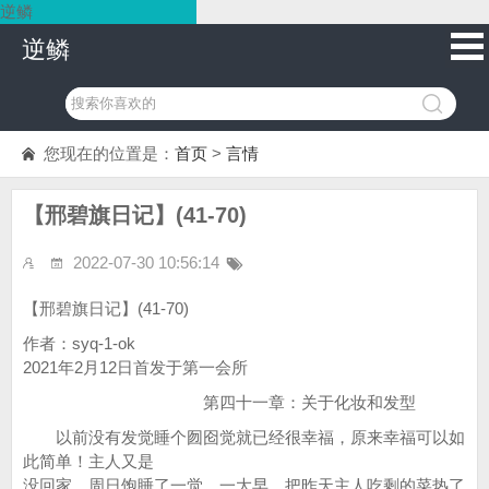
逆鳞
逆鳞
您现在的位置是：
首页
>
言情
【邢碧旗日记】(41-70)
2022-07-30 10:56:14
【邢碧旗日记】(41-70)
作者：syq-1-ok
2021年2月12日首发于第一会所
第四十一章：关于化妆和发型
以前没有发觉睡个囫囵觉就已经很幸福，原来幸福可以如
此简单！主人又是
没回家，周日饱睡了一觉。一大早，把昨天主人吃剩的菜热了