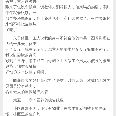
头禅，主人调教兴
致来了也没个饭点。调教体力消耗很大，如果喝奶的话，不到
中午就会很饿。一
般早餐还能保证，但正餐就说不一定什么时候了。有时候饿起
来恨不得把皮鞭炖
了吃了。
关于体重，主人说我的身材不符合他的审美，圈养到现在
大约十几天，体重
轻了５斤，现在９９斤。离主人的要求的９５斤标准不远了。
我说以碧旗的身高
减到９５斤，那不成了白骨精？主人做了个男人小便状的猥亵
姿势，我有金箍棒
还怕你这个妖孽？呵呵。
圈养最大的好处是保持了身材，以前认为历次减肥无效的
原因是没有动力，
看来最大的原因是没人管。
第五十一章：圈养的破窗效应
小区新建不久，还没有物业，在家里能看到楼下的停车
场，小区里的住户约