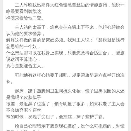
主人昨晚找出那件大红色镶黑蕾丝边的情趣旗袍，他说一
睁眼要看到碧旗这
样装束着给他口交。
主人站的太高了，难免会挂在墙上下不来，他担心碧旗会
认为他的要求怪异，
解释这样做的目的是床奴必须。我对主人说：「碧旗就是饯行
您思维的一个奴，
什么想法都可以在我身上实现，只要您觉得合适适合」。碧旗
说这话不算违心，
真心是想迎合主人。
可能他有这样心结要了却吧，规定碧旗早晨六点半开始准
备。
起床，蹑手蹑脚到卫生间梳头化妆，镜子里黑眼圈的人还
是我吗？皮肤似乎
很差，最近黑了也瘦了，锁骨明显了很多，如果我老了主人会
不会嫌弃呢？穿丝
袜的时候，发现手变粗了，会挂丝，抹了些护手霜。
给自己心理暗示下碧旗现在挺好，没什么可抱怨的，对镜