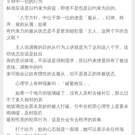
ＳＭ中一切的行为
标准应该是以约束为前提，即使不是也是以约束为目的。
「八字方针」中位于第一位的便是「服从」，纪律、秩
序、规则从属，如果
有约束力的服从状态是不是更加能彰显「主人」这两个字的含
义呢？
主人说调教的目的从行为上讲就是为了达到这八个字。这
些状态应该是奴自
身的意识体现，不应该是强制需求，所以约束便显得有了被迫
意味。调教中的约
束可能会让奴有惯性的去服从，但不是真正的终极状态。
心理学上有种现象叫：「破窗效应」。
如果一个地方的玻璃破了，没有人及时去修补它，那么过
不了多久相邻的其
他玻璃也会莫名其妙的被人打破。引申在犯罪心理学上是要未
雨绸缪，及时阻拦
最初性质的犯罪行为，这是社会失去秩序的前奏。
打个比方，奴的心态就是一面墙，她可以展示在任何场