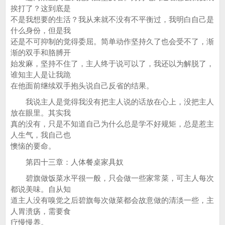
挨打了？这到底是
不是我想要的生活？我从来就不没有不平衡过，我明白自己是
什么身份，但是我
还是不可抑制的觉得委屈。简单动作坚持久了也会受不了，渐
渐的双手和胳膊开
始发麻，坚持不住了，主人终于说可以了，我还以为解脱了，
谁知主人是让我跪
在他面前继续双手抱头说自己反省的结果。
我说主人是觉得我没有把主人说的话放在心上，没把主人
放在眼里。其实我
真的没有，只是不知道自己为什么总是学不好规矩，总是惹主
人生气，我自己也
懊恼的要命。
第四十三章：人体餐桌家具奴
碧旗做饭菜水平很一般，只会做一些家常菜，可主人每次
都说美味。自从知
道主人没有嗅觉之后碧旗每次做菜都会故意做的清淡一些，主
人胃溃疡，需要食
疗慢慢养。