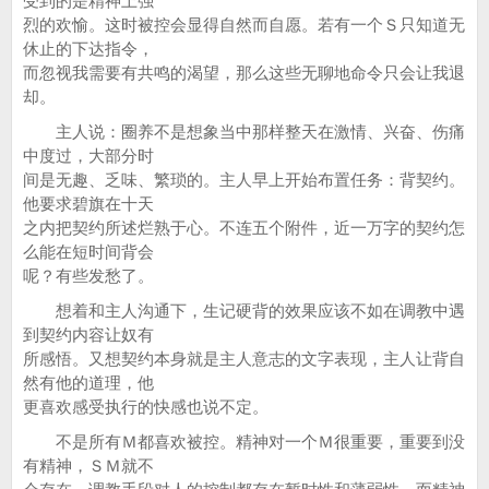
受到的是精神上强
烈的欢愉。这时被控会显得自然而自愿。若有一个Ｓ只知道无
休止的下达指令，
而忽视我需要有共鸣的渴望，那么这些无聊地命令只会让我退
却。
主人说：圈养不是想象当中那样整天在激情、兴奋、伤痛
中度过，大部分时
间是无趣、乏味、繁琐的。主人早上开始布置任务：背契约。
他要求碧旗在十天
之内把契约所述烂熟于心。不连五个附件，近一万字的契约怎
么能在短时间背会
呢？有些发愁了。
想着和主人沟通下，生记硬背的效果应该不如在调教中遇
到契约内容让奴有
所感悟。又想契约本身就是主人意志的文字表现，主人让背自
然有他的道理，他
更喜欢感受执行的快感也说不定。
不是所有Ｍ都喜欢被控。精神对一个Ｍ很重要，重要到没
有精神，ＳＭ就不