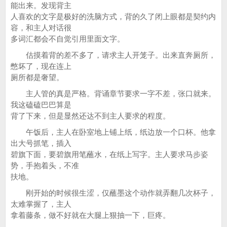
能出来。发现背主
人喜欢的文字是极好的洗脑方式，背的久了闭上眼都是契约内
容，和主人对话很
多词汇都会不自觉引用里面文字。
估摸着背的差不多了，请求主人开笼子。出来直奔厕所，
憋坏了，现在连上
厕所都是奢望。
主人管的真是严格。背诵章节要求一字不差，张口就来。
我这磕磕巴巴算是
背了下来，但是显然还达不到主人要求的程度。
午饭后，主人在卧室地上铺上纸，纸边放一个口杯。他拿
出大号抓笔，插入
碧旗下面，要碧旗用笔蘸水，在纸上写字。主人要求马步姿
势，手抱着头，不准
扶地。
刚开始的时候很生涩，仅蘸墨这个动作就弄翻几次杯子，
太难掌握了，主人
拿着藤条，做不好就在大腿上狠抽一下，巨疼。