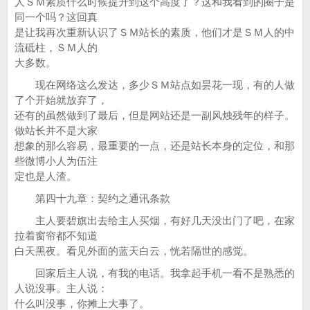
人ＳＭ素质什么时候提升到这个高度了？这和我看到的圈子是
同一个吗？这回真
是让我再次重新认识了ＳＭ站长的素质，他们才是ＳＭ人的中
流砥柱，ＳＭ人的
大多数。
现在网络这么发达，多少ＳＭ站点如昙花一现，有的人做
了个开始就放弃了，
还有的虽然做到了最后，但是网站还是一副风烛残年的样子。
做站长并不是大家
想象的那么容易，最重要的一点，还是站长本身的定位，和那
些微博小人为伍注
定也是人渣。
第四十九章：契约之通讯条款
主人要碧旗出去给主人买烟，有好几天没出门了吧，在家
拉着窗帘都不知道
白天黑夜。看见外面的蓝天白云，恍若隔世的感觉。
回家后主人说，有我的电话。我拿起手机一看不是熟悉的
人说没事。主人说：
什么叫没事，你摊上大事了。