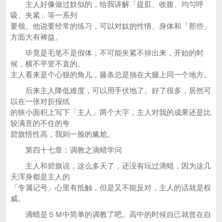
主人好像做过奴似的，给我讲解「提肛、收腹、均匀呼
吸、夹紧」等一系列
要领。他说要经常的练习，可以对奴的性情、身体和「那些」
方面大有裨益。
毕竟是毛笔不是假体，不可能夹紧不掉出来，开始的时
候，横不平竖不直的。
主人看来是个心狠的角儿，藤条总是抽在大腿上同一个地方。
后来主人降低难度，可以用手伏地了。好了很多，居然可
以在一张对折报纸
的狭小面积上写下「主人」两个大字，主人对我的成果还是比
较满意的不住的夸
碧旗悟性高，我则一脸的尴尬。
第四十七章：调教之滴蜡学问
主人和碧旗说，这么多天了，还没有玩过滴蜡，因为这几
天浑身都是主人的
「专属记号」心里有抵触，但是又不能反对，主人的话就是权
威。
滴蜡是ＳＭ中简单的调教了吧。高中的时候自己就曾在自