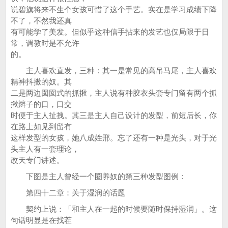
说碧旗将来不生个女孩可惜了这个手艺。实在是学习成绩下降
不了，不然我还真
有可能学了美发。但似乎这种信手拈来的发艺也仅局限于日
常，调教时是不允许
的。
主人喜欢直发，三种：其一是常见的高吊马尾，主人喜欢
精神抖擞的奴。其
二是两边囡囡式的抓揪，主人说有种胶衣头套专门留有两个抓
揪辫子的口，口交
时便于主人扯拽。其三是主人自己设计的发型，前短后长，你
在路上如见到留有
这样发型的女孩，她八成姓邢。忘了还有一种是光头，对于光
头主人有一套理论，
改天专门讲述。
下图是主人曾经一个圈养奴的第三种发型图例：
第四十二章：关于湿润的话题
契约上说：「和主人在一起的时候要随时保持湿润」。这
句话明显是在找茬