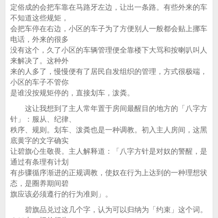
定俗成的会把车靠在马路牙左边，让出一条路。有些外来的车
不知道这些规矩，
会把车停在右边，小区的车子为了方便别人一般都会贴上挪车
电话，外来的很多
没有这个，久了小区的车辆管理便全靠楼下大骂和按喇叭叫人
来解决了。这种外
来的人多了，慢慢便有了居民自发组织的管理，方式很极端，
小区的车子不管你
是谁没按规矩停的，直接划车，泼粪。
这让我想到了主人常年置于房间最醒目的地方的「八字方
针」：服从、纪律、
秩序、规则。划车、泼粪也是一种调教。初入主人房间，这黑
底黄字的文字确实
让碧旗心生敬畏。主人解释道：「八字方针是对奴的警醒，是
通过有条理有计划
有步骤循序渐进的正规调教，使奴在行为上达到的一种理想状
态，是圈养期间碧
旗应该必须遵行的行为准则」。
碧旗品兑过这几个字，认为可以归纳为「约束」这个词。