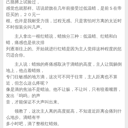
己胳膊上试验过，
感觉也就那样。话说碧旗在几年前接受过低温蜡，是前Ｓ在帝
臣买的，２０元一
根。也许是我耐受力强，过程无感。只是害怕对方离的太近时
不时假装尖叫几声。
主人拿出一根红蜡说，蜡烛分三种：低温蜡、红蜡和白
蜡，痛感也是依次排
列逐渐往上的。开始就进行红蜡是因为主人觉得这种程度的惩
罚适合你。
主人说：蜡烛的疼痛感取决于滴蜡的高度，主人让我躺倒
地上，他点着蜡烛，
专门往敏感的地方滴，这次可不同于往常，主人距离也不算
近，但怎么这么疼呢？
像是滴的焦油不是蜡油。他不让躲，不让叫，只有咬着嘴唇，
发出「呜呜」的声
音，才能保证不大声叫出来。
领教了，这次主人离的高度挺高，不知道近距离会痛到什
么地步。滴蜡有半
多小时吧，滴了整根红蜡烛。