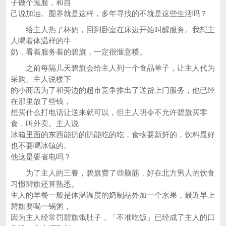
子做个鬼脸，和自
己说加油。圈养就是这样，多年寻找的不就是这些生活吗？
给主人热了杯奶，回到卧室在床边开始叫醒服务。我想主
人喝着体温样的牛
奶，看着服务着的碧旗，一定很惬意喽。
之前每隔几天碧旗会给主人列一个食品单子，让主人代为
采购。主人说楼下
的小商店为了和旁边的超市竞争推出了送货上门服务，他已经
在那里放了些钱，
想买什么打电话让送来就可以，但主人明令不允许碧旗买零
食，叫外卖。主人说
冰箱里面的东西能扔的扔能吃的吃，食物要新鲜的，饮料最好
也不要喝冰镇的。
他这是要省电吗？
为了主人的三餐，碧旗费了些脑筋，好在北方男人的饮食
习惯碧旗还算熟悉。
主人的早餐一般是体温温度的奶制品外加一个水果，最近早上
碧旗要喝一锅粥，
因为主人经常罚碧旗饿肚子，「不准吃饭」已经成了主人的口