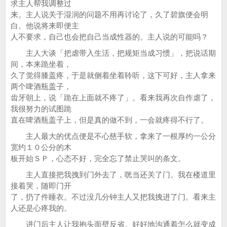
求主人帮我调整过
来。主人说关于湿润的问题不用再讨论了，久了碧旗便会明
白。他说将来即便主
人不要求，自己也会把自己当成性器的。主人说的可能吗？
主人大谈「把虐带入生活，把规矩当成习惯」，把说话期
间，本来跪坐着，
久了觉得膝盖疼，于是就侧着坐着聆听，这下可好，主人拿来
两个啤酒瓶盖子，
齿牙朝上，说「跪在上面就不疼了」。看来我再次自作虐了，
我很努力的试图跪
直在啤酒瓶盖子上，但是真的做不到，一会就疼得不行了。
主人最大的优点便是不心慈手软，拿来了一根厚约一公分
宽约１０公分的木
板开始ＳＰ，心态不好，完全忘了禁止哭叫的条文。
主人直接把我拽到门外去了，咣当还关了门。我在楼道里
接着哭，随即门开
了，扔了件睡衣。不过没几分钟主人又把我拽进了门。看来主
人还是心疼我的。
进门后主人让我抱头面壁反省。好好地沟通着怎么就变成