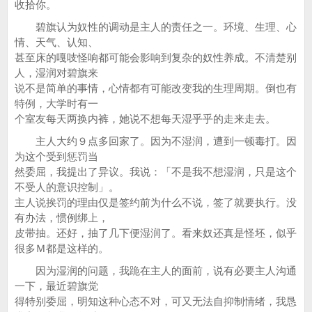
收拾你。
碧旗认为奴性的调动是主人的责任之一。环境、生理、心
情、天气、认知、
甚至床的嘎吱怪响都可能会影响到复杂的奴性养成。不清楚别
人，湿润对碧旗来
说不是简单的事情，心情都有可能改变我的生理周期。倒也有
特例，大学时有一
个室友每天两换内裤，她说不想每天湿乎乎的走来走去。
主人大约９点多回家了。因为不湿润，遭到一顿毒打。因
为这个受到惩罚当
然委屈，我提出了异议。我说：「不是我不想湿润，只是这个
不受人的意识控制」。
主人说挨罚的理由仅是签约前为什么不说，签了就要执行。没
有办法，惯例绑上，
皮带抽。还好，抽了几下便湿润了。看来奴还真是怪坯，似乎
很多Ｍ都是这样的。
因为湿润的问题，我跪在主人的面前，说有必要主人沟通
一下，最近碧旗觉
得特别委屈，明知这种心态不对，可又无法自抑制情绪，我恳