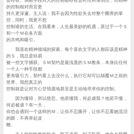
会存在。调教手段对人的控制都存在暂时性和薄弱性，而精神
的控制相对而言更
持久更深邃。主人说：我不会因为性欲失去对整个圈养的掌
控，同时，我更不想
控制谁的生活。在我看来，人生最美妙的机遇，莫过于一个Ｓ
和一个Ｍ在各方面
的共鸣和吸引。
我喜欢精神领域的探索。每个喜欢文字的人都应该是精神
的Ｓ，我总是轻易
被一些文字捕获。ＳＭ契约是最浅显的ＳＭ教条，本身比任何
一个人一种手段都
更有吸引力，契约看上去没什么，执行它却可以颠覆Ｍ之前的
世界。我想真正的
控制就是让对方心甘情愿地甚至是主动地寻求你的控制。
因为懂得，所以慈悲。他若懂我，何必虐我？他若不懂，
何必被虐？有一天，
你也会遇到一个这样的Ｍ，让你不忍撕开，让你不忍看她流泪
的眼，不再举起皮
鞭。