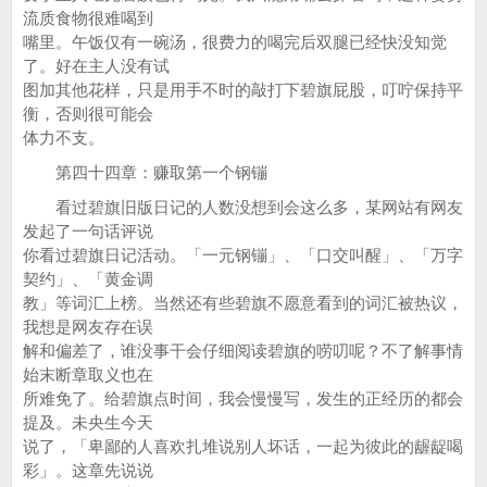
流质食物很难喝到
嘴里。午饭仅有一碗汤，很费力的喝完后双腿已经快没知觉
了。好在主人没有试
图加其他花样，只是用手不时的敲打下碧旗屁股，叮咛保持平
衡，否则很可能会
体力不支。
第四十四章：赚取第一个钢镚
看过碧旗旧版日记的人数没想到会这么多，某网站有网友
发起了一句话评说
你看过碧旗日记活动。「一元钢镚」、「口交叫醒」、「万字
契约」、「黄金调
教」等词汇上榜。当然还有些碧旗不愿意看到的词汇被热议，
我想是网友存在误
解和偏差了，谁没事干会仔细阅读碧旗的唠叨呢？不了解事情
始末断章取义也在
所难免了。给碧旗点时间，我会慢慢写，发生的正经历的都会
提及。未央生今天
说了，「卑鄙的人喜欢扎堆说别人坏话，一起为彼此的龌龊喝
彩」。这章先说说