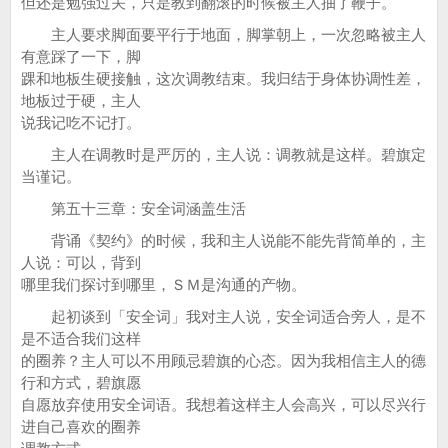
但还是勉强过关，只是教到翻滚的时候被主人抽了鞭子。
主人要求脚面要平行于地面，脚掌朝上，一次忽略被主人
有意踩了一下，脚
踝和地板生硬接触，这次调教结束。我归结于身体协调性差，
地板过于硬，主人
说我记吃不记打。
主人在调教时是严厉的，主人说：调教就是这样。碧旗定
当谨记。
第五十三章：安全词涵盖生活
背诵《契约》的时候，我和主人说能不能先背简单的，主
人说：可以，背到
哪里我们探讨到哪里，ＳＭ是沟通的产物。
起初谈到「安全词」我对主人说，安全词适合旁人，是不
是不适合我们这样
的圈养？主人可以不用顾忌碧旗的心态。因为我相信主人的德
行和方式，碧旗愿
自愿放弃使用安全词语。我想着这样主人会高兴，可以尽兴行
进自己喜欢的圈养