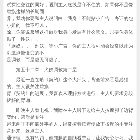
试探性交往的同好，遇到主人底线是守不住的。如果你不是像
碧旗这样的长期圈
养，我劝你要和主人说明白：我身上不能贴小广告，办证的包
小姐的一律不可以，
除非你能说服我这样做对我身心发展有什么意义。只要你身体
贴了「性奴」，
「厕奴」，「刑奴」等小广告，你的主人很可能会经常以此为
刺激点慢慢变的不
是调教，而是虐无可虐了。
第五十二章：犬奴调教第二层
最近一直在啃《契约》这个大部头，背会前熟悉是必须
的。主人很关注碧旗
背《契约》的进展，我喜欢从理解方式进行，主人则要求分段
拆解的背诵。
昨晚主人看电视，我蹭在主人脚下边给主人按摩脚丫边背
契约，碧旗是专注
起来两耳不闻窗外事的人，经常按着按着便放下按摩的手专注
背起来。这点主人
通情理，没有惩罚，他知趣的自顾看东西，让我安心研习。我