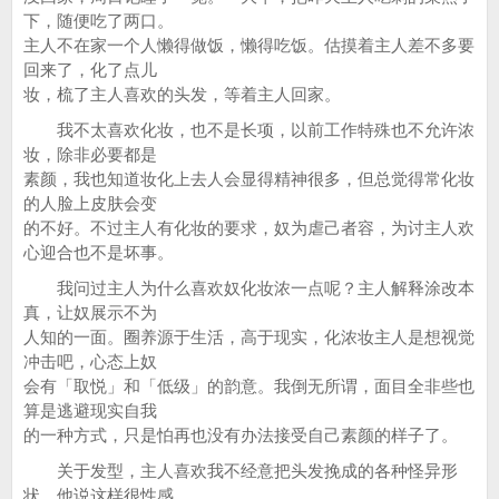
下，随便吃了两口。
主人不在家一个人懒得做饭，懒得吃饭。估摸着主人差不多要
回来了，化了点儿
妆，梳了主人喜欢的头发，等着主人回家。
我不太喜欢化妆，也不是长项，以前工作特殊也不允许浓
妆，除非必要都是
素颜，我也知道妆化上去人会显得精神很多，但总觉得常化妆
的人脸上皮肤会变
的不好。不过主人有化妆的要求，奴为虐己者容，为讨主人欢
心迎合也不是坏事。
我问过主人为什么喜欢奴化妆浓一点呢？主人解释涂改本
真，让奴展示不为
人知的一面。圈养源于生活，高于现实，化浓妆主人是想视觉
冲击吧，心态上奴
会有「取悦」和「低级」的韵意。我倒无所谓，面目全非些也
算是逃避现实自我
的一种方式，只是怕再也没有办法接受自己素颜的样子了。
关于发型，主人喜欢我不经意把头发挽成的各种怪异形
状，他说这样很性感，