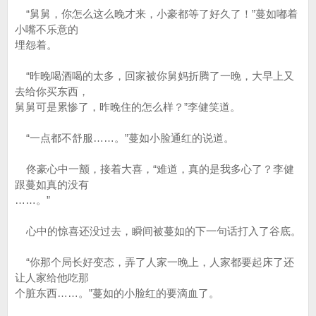
“舅舅，你怎么这么晚才来，小豪都等了好久了！”蔓如嘟着
小嘴不乐意的
埋怨着。
“昨晚喝酒喝的太多，回家被你舅妈折腾了一晚，大早上又
去给你买东西，
舅舅可是累惨了，昨晚住的怎么样？”李健笑道。
“一点都不舒服……。”蔓如小脸通红的说道。
佟豪心中一颤，接着大喜，“难道，真的是我多心了？李健
跟蔓如真的没有
……。”
心中的惊喜还没过去，瞬间被蔓如的下一句话打入了谷底。
“你那个局长好变态，弄了人家一晚上，人家都要起床了还
让人家给他吃那
个脏东西……。”蔓如的小脸红的要滴血了。