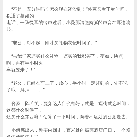
“不是十五分钟吗？怎么现在还没到！”佟豪又看了看时间，
拨通了蔓如的
电话，一阵悦耳的铃声过后，小曼那清脆娇腻的声音在耳边响
起。
“老公，对不起，刚才买礼物忘记时间了。”
“去我们家还买什么礼物，该买的我都买了，蔓如，快点
啊，再有半小时火
车就要来了！”
“老公，已经在车上了，放心，半小时一定赶到的，先不说
了哦，拜拜……。”
佟豪一阵苦笑，蔓如这人什么都好，就是一逛街就忘时间，
这都什么时候了，
还买什么东西嘛！估算了一下时间，向着不远处的公厕走去。
小解完出来，刚要向回走，百米处的振豪酒店门口，一个粉
色的倩影进入了