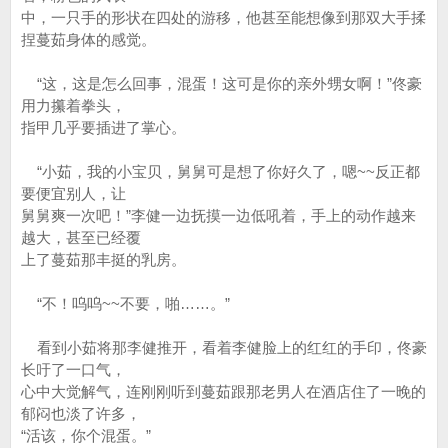
中，一只手的形状在四处的游移，他甚至能想像到那双大手揉
捏蔓茹身体的感觉。
“这，这是怎么回事，混蛋！这可是你的亲外甥女啊！”佟豪
用力攥着拳头，
指甲几乎要插进了掌心。
“小茹，我的小宝贝，舅舅可是想了你好久了，嗯~~反正都
要便宜别人，让
舅舅爽一次吧！”李健一边抚摸一边低吼着，手上的动作越来
越大，甚至已经覆
上了蔓茹那丰挺的乳房。
“不！呜呜~~不要，啪……。”
看到小茹将那李健推开，看着李健脸上的红红的手印，佟豪
长吁了一口气，
心中大觉解气，连刚刚听到蔓茹跟那老男人在酒店住了一晚的
郁闷也淡了许多，
“活该，你个混蛋。”