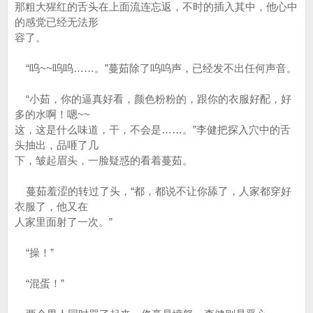
那粗大猩红的舌头在上面流连忘返，不时的插入其中，他心中
的感觉已经无法形
容了。
“呜~~呜呜……。”蔓茹除了呜呜声，已经发不出任何声音。
“小茹，你的逼真好看，颜色粉粉的，跟你的衣服好配，好
多的水啊！嗯~~
这，这是什么味道，干，不会是……。”李健把探入穴中的舌
头抽出，品咂了几
下，皱起眉头，一脸疑惑的看着蔓茹。
蔓茹羞涩的转过了头，“都，都说不让你舔了，人家都穿好
衣服了，他又在
人家里面射了一次。”
“操！”
“混蛋！”