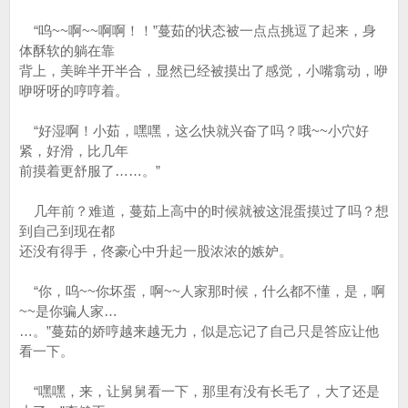
“呜~~啊~~啊啊！！”蔓茹的状态被一点点挑逗了起来，身
体酥软的躺在靠
背上，美眸半开半合，显然已经被摸出了感觉，小嘴翕动，咿
咿呀呀的哼哼着。
“好湿啊！小茹，嘿嘿，这么快就兴奋了吗？哦~~小穴好
紧，好滑，比几年
前摸着更舒服了……。”
几年前？难道，蔓茹上高中的时候就被这混蛋摸过了吗？想
到自己到现在都
还没有得手，佟豪心中升起一股浓浓的嫉妒。
“你，呜~~你坏蛋，啊~~人家那时候，什么都不懂，是，啊
~~是你骗人家…
…。”蔓茹的娇哼越来越无力，似是忘记了自己只是答应让他
看一下。
“嘿嘿，来，让舅舅看一下，那里有没有长毛了，大了还是