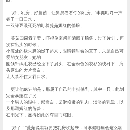
“好，乳房，好蔓茹，让舅舅看看你的乳房。”李健咕咚一声
吞了一口口水，
一双绿豆眼死死的盯着蔓茹嫣红的俏脸。
蔓茹四周看了看，吓得佟豪瞬间缩回了脑袋，过了片刻，再
次探出头的时候，
小腹处的欲火腾的燃了起来，眼睛顿时看的直了，只见自己可
爱的女朋友，她的
圆领针织毛衣已经拉下了肩头，在全粉色的衣衫的映衬下，肩
头露出的大片雪白，
让人禁不住大吞口水。
更让他疯狂的是，那属于自己的丰挺俏乳，其中一只，此刻
完全暴露在了另
一个男人的眼中，那雪白，柔滑粉嫩的乳肉，淡淡的乳晕，以
及那颗嫣红的蓓蕾，
在阳光下，显得如此的夺目而耀眼。
“好了！”蔓茹说着就要把乳房收起来，可李健哪里会这么容