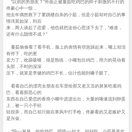
“以前的男朋友？”外面正被蔓茹吃鸡巴的样子刺激的不行的
佟豪心中一惊，
他去年偶然救下了要跳楼自杀的小茹，但是小茹却对自己的事
情讳莫如深，到后
来，两人谈起了恋爱，他也就把这份心思淡下去了，“难道，
还有什么隐情不成？”
蔓茹偷偷看了看手机，脸上的表情有些急躁起来，嘴上却没
有停下，吃的更
卖力了，吮舔吸咂，很是熟练，小嘴包住鸡巴，用力的晃动着
头部，不时的深深
压下，就算是李健的鸡巴不长，估计也能到嗓子眼了。
看着自己的漂亮女朋友在车里给那又老又丑的舅舅吃着鸡
巴，看着那恶心的
东西在自己爱恋的香滑小嘴中进进出出，大量的唾液流到卵蛋
上，被一只小手轻
轻捏弄，而自己却只能在寒风中打手枪，佟豪看的又是嫉妒又
是兴奋。
“呜~~舅舅，你的鸡巴，唔唔~~好大，好好吃，小茹最喜欢