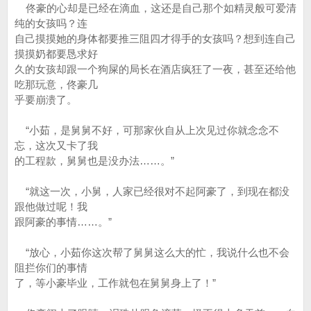
佟豪的心却是已经在滴血，这还是自己那个如精灵般可爱清
纯的女孩吗？连
自己摸摸她的身体都要推三阻四才得手的女孩吗？想到连自己
摸摸奶都要恳求好
久的女孩却跟一个狗屎的局长在酒店疯狂了一夜，甚至还给他
吃那玩意，佟豪几
乎要崩溃了。
“小茹，是舅舅不好，可那家伙自从上次见过你就念念不
忘，这次又卡了我
的工程款，舅舅也是没办法……。”
“就这一次，小舅，人家已经很对不起阿豪了，到现在都没
跟他做过呢！我
跟阿豪的事情……。”
“放心，小茹你这次帮了舅舅这么大的忙，我说什么也不会
阻拦你们的事情
了，等小豪毕业，工作就包在舅舅身上了！”