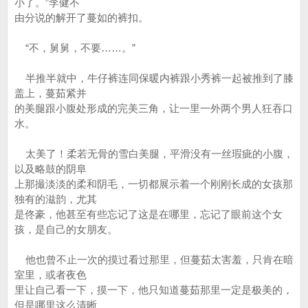
小了。”李健不
由分说的解开了蔓如的裤扣。
“不，舅舅，不要……。”
半推半就中，牛仔裤连同保暖内裤跟小秀裤一起被推到了膝
盖上，蔓茹紧并
的美腿跟小腹处形成的完美三角，让一里一外两个男人狂吞口
水。
太美了！柔若无骨的雪白美腿，平滑没有一丝瑕疵的小腹，
以及略鼓的阴阜
上那撮淡淡的柔和阴毛，一切都展示着一个刚刚长成的女孩那
独有的滋韵，尤其
是佟豪，他甚至有些忘记了这是在哪里，忘记了眼前这个女
孩，是自己的女朋友。
他也曾不止一次的摸过看过那里，但蔓茹太害羞，只肯在暗
室里，或者夜色
里让自己看一下，摸一下，他只知道蔓茹那里一定是极美的，
但是哪里这么清晰