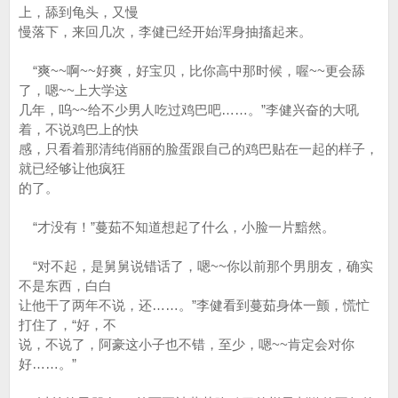
上，舔到龟头，又慢
慢落下，来回几次，李健已经开始浑身抽搐起来。
“爽~~啊~~好爽，好宝贝，比你高中那时候，喔~~更会舔
了，嗯~~上大学这
几年，呜~~给不少男人吃过鸡巴吧……。”李健兴奋的大吼
着，不说鸡巴上的快
感，只看着那清纯俏丽的脸蛋跟自己的鸡巴贴在一起的样子，
就已经够让他疯狂
的了。
“才没有！”蔓茹不知道想起了什么，小脸一片黯然。
“对不起，是舅舅说错话了，嗯~~你以前那个男朋友，确实
不是东西，白白
让他干了两年不说，还……。”李健看到蔓茹身体一颤，慌忙
打住了，“好，不
说，不说了，阿豪这小子也不错，至少，嗯~~肯定会对你
好……。”