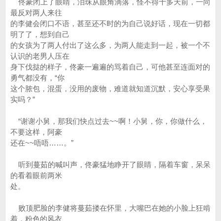
佟豪闭上了眼睛，泪珠从眼角滴落，怪不得十多天前，一向
最反对两人来往
的李健会闭口不语，甚至还不时的为自己说好话，现在一切都
明了了，想到自己
的女孩为了两人付出了这么多，为两人能走到一起，被一个不
认识的老男人压在
身下伐挞的样子，佟豪一遍遍的骂着自己，可他甚至连面对的
勇气都没有，“你
这个脓包，混蛋，没用的废物，难道就知道沉默，安心享受果
实吗？”
“谢谢小舅，那我们快点过去~~啊！小舅，你，你做什么，
不要这样，阿豪
还在~~唔唔……。”
听到蔓茹的喊叫声，佟豪猛地睁开了眼睛，隔着车窗，呆呆
的看着眼前两米
处。
败顶肥脸的李健将蔓茹搂在怀里，大嘴巴在她的小脸上狂啃
着，粉色的风衣