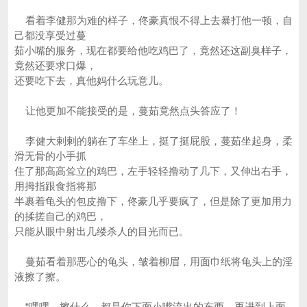
看着李健那为难的样子，佟豪真恨不得上去暴打他一顿，自
己都没享受过蔓
茹小嘴的服务，现在都要给他吃鸡巴了，竟然还这副臭样子，
竟然还要求口爆，
还要吃下去，真他妈什么玩意儿。
让他更加不能接受的是，蔓茹竟然点头答应了！
李健大剌剌的躺在了车坐上，挺了挺屁股，蔓茹坐起身，柔
滑无骨的小手抓
住了那高高耸立的鸡巴，左手轻轻撸动了几下，又伸出右手，
用拇指跟食指将那
半裹着龟头的包皮撸下，佟豪几乎要疯了，但是除了更加用力
的揉搓自己的鸡巴，
只能从眼中射出几缕杀人的目光而已。
蔓茹看着那恶心的龟头，皱着柳眉，用面巾纸将龟头上的淫
液擦了擦。
“嘿嘿，擦什么，都是你下面小嘴流出的东西，再进到上面