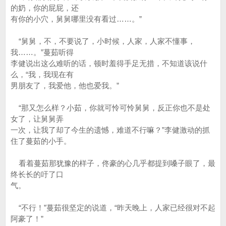
的奶，你的屁屁，还
有你的小穴，舅舅哪里没有看过……。”
“舅舅，不，不要说了，小时候，人家，人家不懂事，
我……。”蔓茹听得
李健说出这么难听的话，顿时羞得手足无措，不知道该说什
么，“我，我现在有
男朋友了，我爱他，他也爱我。”
“那又怎么样？小茹，你就可怜可怜舅舅，反正你也不是处
女了，让舅舅弄
一次，让我了却了今生的遗憾，难道不行嘛？”李健激动的抓
住了蔓茹的小手。
看着蔓茹那犹豫的样子，佟豪的心几乎都提到嗓子眼了，最
终长长的吁了口
气。
“不行！”蔓茹很坚定的说道，“昨天晚上，人家已经很对不起
阿豪了！”