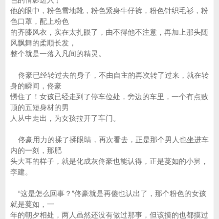
他的眼中，粉色雪地靴，粉色紧身牛仔裤，粉色针织毛衫，粉
色口罩，配上粉色
的齐膝风衣，实在太扎眼了，由不得他不注意，再加上那头随
风飘舞的柔顺长发，
整个就是一落入凡间的精灵。
佟豪已经转过去的身子，不由自主的再次转了过来，就在转
身的瞬间，佟豪
愣住了！女孩已经走到了停车位处，旁边的车里，一个有点败
顶的五短身材的男
人从中走出，为女孩拉开了车门。
佟豪用力的揉了揉眼睛，再次看去，正是那个男人也坐进车
内的一刻，那肥
头大耳的样子，就是化成灰佟豪也能认得，正是蔓如的小舅，
李建。
“这是怎么回事？”佟豪就是再傻也认出了，那个粉色的女孩
就是蔓如，一
年的朝夕相处，两人虽然还没有做过那事，但该摸的也都摸过