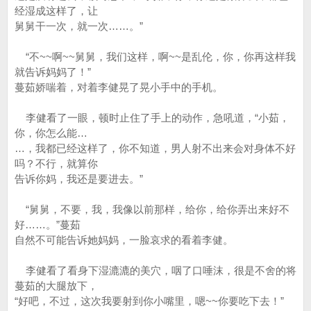
经湿成这样了，让
舅舅干一次，就一次……。”
“不~~啊~~舅舅，我们这样，啊~~是乱伦，你，你再这样我
就告诉妈妈了！”
蔓茹娇喘着，对着李健晃了晃小手中的手机。
李健看了一眼，顿时止住了手上的动作，急吼道，“小茹，
你，你怎么能…
…，我都已经这样了，你不知道，男人射不出来会对身体不好
吗？不行，就算你
告诉你妈，我还是要进去。”
“舅舅，不要，我，我像以前那样，给你，给你弄出来好不
好……。”蔓茹
自然不可能告诉她妈妈，一脸哀求的看着李健。
李健看了看身下湿漉漉的美穴，咽了口唾沫，很是不舍的将
蔓茹的大腿放下，
“好吧，不过，这次我要射到你小嘴里，嗯~~你要吃下去！”