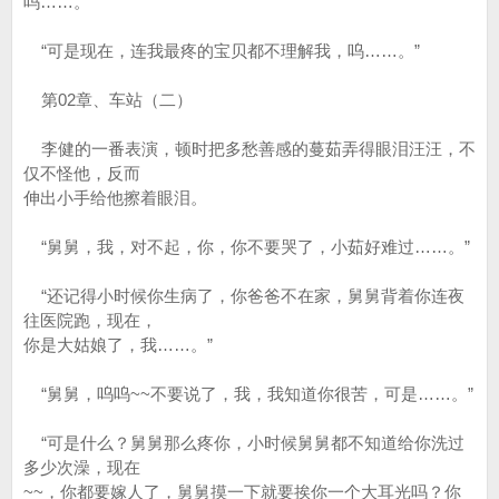
吗……。”
“可是现在，连我最疼的宝贝都不理解我，呜……。”
第02章、车站（二）
李健的一番表演，顿时把多愁善感的蔓茹弄得眼泪汪汪，不
仅不怪他，反而
伸出小手给他擦着眼泪。
“舅舅，我，对不起，你，你不要哭了，小茹好难过……。”
“还记得小时候你生病了，你爸爸不在家，舅舅背着你连夜
往医院跑，现在，
你是大姑娘了，我……。”
“舅舅，呜呜~~不要说了，我，我知道你很苦，可是……。”
“可是什么？舅舅那么疼你，小时候舅舅都不知道给你洗过
多少次澡，现在
~~，你都要嫁人了，舅舅摸一下就要挨你一个大耳光吗？你