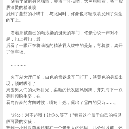
随着李健的身体猛颤，卵蛋一阵抽缩，大声粗吼着，将一股
股滚烫的精液喷
射到了蔓茹的小嘴中，与此同时，佟豪也将精液喷发到了旁边
的车上。
看着那被自己的精液染的斑斑的车门，佟豪心说一声对不
起，扣上裤扣，最
后看了一眼正在将满嘴的精液吞入腹中的蔓茹，弯着腰，离开
了停车场。
…………
火车站大厅门前，白色的雪铁龙车门打开，淡黄色的身影出
现，顿时吸引了
周围男人们的火热目光，柔顺的长发随风飘舞，齐刘海下一双
美眸顾盼生姿，在
看向佟豪的方向时候，嘴角上翘，露出了雪白的贝齿……。
“老公！对不起哦！让你久等了！”看着这个属于自己的精灵
般可爱的女孩，
想到一小时以前她还躺在一个老男人的怀里，几分钟以前，还