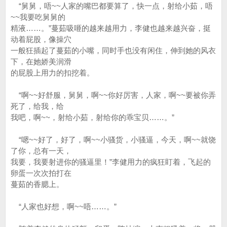
“舅舅，唔~~人家的嘴巴都要算了，快一点，射给小茹，唔
~~我要吃舅舅的
精液……。”蔓茹吸咂的越来越用力，李健也越来越兴奋，挺
动着屁股，像操穴
一般狂插起了蔓茹的小嘴，同时手也没有闲住，伸到她的风衣
下，在她娇美润滑
的屁股上用力的扣挖着。
“啊~~好舒服，舅舅，啊~~你好厉害，人家，啊~~要被你弄
死了，给我，给
我吧，啊~~，射给小茹，射给你的乖宝贝……。”
“嗯~~好了，好了，啊~~小骚货，小骚逼，今天，啊~~就饶
了你，总有一天，
我要，我要射进你的骚逼里！”李健用力的疯狂盯着，飞起的
卵蛋一次次拍打在
蔓茹的香腮上。
“人家也好想，啊~~唔……。”