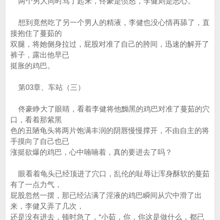
两个男人同时骂了起来，佟豪是愤怒，李健则是恶心。
想到竟然吃了另一个男人的精液，李健也没心情再舔了，直
接抱住了蔓茹的
双腿，将她侧身拉过，屁股对准了自己的胯间，迅速的解开了
裤子，露出他早已
挺胀的鸡巴。
第03章、车站（三）
佟豪睁大了眼睛，看着李健将他黝黑的鸡巴对准了蔓茹的穴
口，看着那紫黑
色的丑陋龟头将两片饱满丰润的阴唇慢慢撑开，不由自主的将
手摸向了自己也已
涨挺欲爆的鸡巴，心中喃喃着，真的要进去了吗？
眼看着龟头已经顶进了穴口，乱伦的耻辱让浑身酥软的蔓茹
有了一点力气，
屁股忽然一摆，那已经沾满了淫液的鸡巴瞬间从穴中滑了出
来，李健又弄了几次，
还是没有进去，顿时急了，“小茹，你，你这是做什么，都已