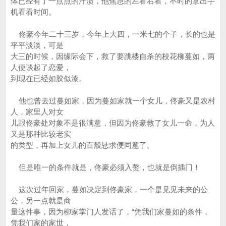
体已经有了一点点的汗渍，他焦急的左看右看，不时的拿出手
机看看时间。
佟豪今年二十三岁，今年上大四，一米七的个子，长的也是
平平淡淡，可是
大三的时候，因缘际会下，救了要跳楼自杀的校花柳蔓如，两
人便谈起了恋爱，
到现在已经如胶似漆。
他也曾去过蔓如家，因为蔓如家就一个女儿，佟豪又是农村
人，家里人对女
儿跟佟豪处对象不是很满意，但因为佟豪救了女儿一命，为人
又是那种比较老实
的类型，再加上女儿的百般恳求便同意了。
但是唯一的条件就是，佟豪必须入赘，也就是倒插门！
这次过年回家，蔓如决定到佟豪家，一个是见见未来的公
公，另一点就是商
量这件事，因为柳家掌门人发话了，“凭我们家蔓如的条件，
凭我们家的家世，