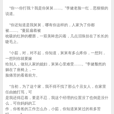
“你~~你打我？我是你舅舅……。”李健老脸一红，恶狠狠的
说道。
“你还知道是我舅舅，哪有你这样的，人家为了你都
被……。”蔓茹扁着被
吮吸的红肿的樱唇，一双美眸忽闪着，几点泪珠挂在了长长的
睫毛上。
“小茹，对，对不起，你知道，舅舅有多么疼你，一想到，
一想到你就要嫁
给别人，做别人家的媳妇，舅舅心里难受……。”李健颓然的
躺在了座椅上，一
脸痛苦的看着前方。
“当初，为了这个家，我不得不找了那么个丑女人，在家里
任由她打骂，可
是我还得忍着，要是不忍，我这个经理的位置没了也倒是没什
么，可你妈妈的工
作，你爸爸的工作怎么办，小茹，你知道舅舅过的有多苦