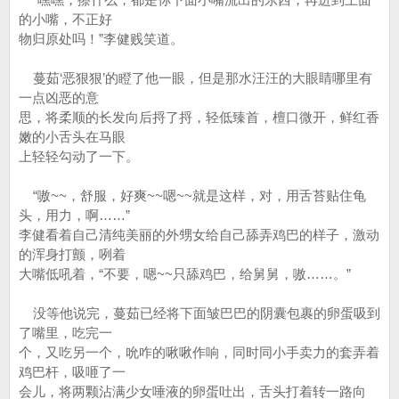
的小嘴，不正好
物归原处吗！”李健贱笑道。
蔓茹‘恶狠狠’的瞪了他一眼，但是那水汪汪的大眼睛哪里有
一点凶恶的意
思，将柔顺的长发向后捋了捋，轻低臻首，檀口微开，鲜红香
嫩的小舌头在马眼
上轻轻勾动了一下。
“嗷~~，舒服，好爽~~嗯~~就是这样，对，用舌苔贴住龟
头，用力，啊……”
李健看着自己清纯美丽的外甥女给自己舔弄鸡巴的样子，激动
的浑身打颤，咧着
大嘴低吼着，“不要，嗯~~只舔鸡巴，给舅舅，嗷……。”
没等他说完，蔓茹已经将下面皱巴巴的阴囊包裹的卵蛋吸到
了嘴里，吃完一
个，又吃另一个，吮咋的啾啾作响，同时同小手卖力的套弄着
鸡巴杆，吸咂了一
会儿，将两颗沾满少女唾液的卵蛋吐出，舌头打着转一路向