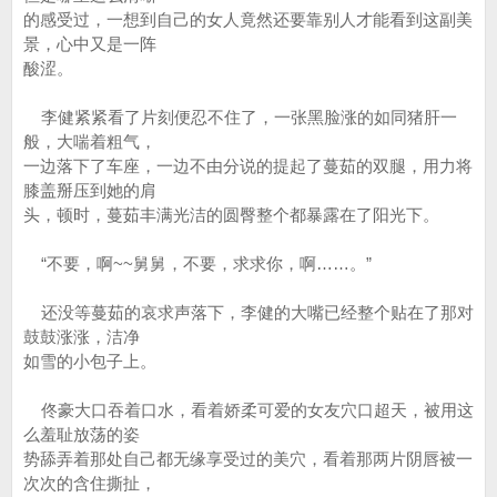
的感受过，一想到自己的女人竟然还要靠别人才能看到这副美
景，心中又是一阵
酸涩。
李健紧紧看了片刻便忍不住了，一张黑脸涨的如同猪肝一
般，大喘着粗气，
一边落下了车座，一边不由分说的提起了蔓茹的双腿，用力将
膝盖掰压到她的肩
头，顿时，蔓茹丰满光洁的圆臀整个都暴露在了阳光下。
“不要，啊~~舅舅，不要，求求你，啊……。”
还没等蔓茹的哀求声落下，李健的大嘴已经整个贴在了那对
鼓鼓涨涨，洁净
如雪的小包子上。
佟豪大口吞着口水，看着娇柔可爱的女友穴口超天，被用这
么羞耻放荡的姿
势舔弄着那处自己都无缘享受过的美穴，看着那两片阴唇被一
次次的含住撕扯，