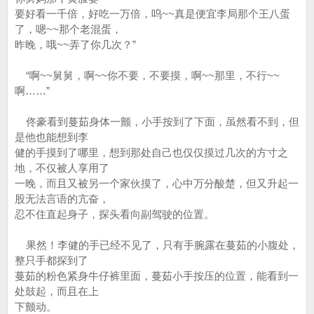
要好看一千倍，好吃一万倍，呜~~真是便宜李局那个王八蛋
了，嗯~~那个老混蛋，
昨晚，哦~~弄了你几次？”
“啊~~舅舅，啊~~你不要，不要摸，啊~~那里，不行~~
啊……”
佟豪看到蔓茹身体一颤，小手按到了下面，虽然看不到，但
是他也能想到李
健的手摸到了哪里，想到那处自己也仅仅摸过几次的方寸之
地，不仅被人享用了
一晚，而且又被另一个家伙摸了，心中万分酸楚，但又升起一
股无法言语的亢奋，
忍不住直起身子，探头看向副驾驶的位置。
果然！李健的手已经不见了，只有手腕露在蔓茹的小腹处，
整只手都探到了
蔓茹的粉色紧身牛仔裤里面，蔓茹小手按压的位置，能看到一
处鼓起，而且在上
下颤动。