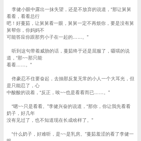
李健小眼中露出一抹失望，还是不放弃的说道，“那让舅舅
看看，看看总行
吧！好蔓茹，让舅舅看一眼，舅舅一定不再烦你，要是没有舅
舅帮你，你妈妈不
可能答应你跟那穷小子在一起的……。”
听到这句带着威胁的话，蔓茹终于还是屈服了，嗫嚅的说
道，“那~~那只能
看看……。”
佟豪忍不住要奋起，去抽那反复无常的小人一个大耳光，但
是只能忍了，心
中酸酸的说着，“反正，唉~~也是看看而已……。”
“嗯~~只是看看。”李健兴奋的说道，“那你，你让我先看看
奶子，好几年
没有见过了，也不知道现在长成啥样了。”
“什么奶子，好难听，是~~是乳房。”蔓茹羞涩的看了李健一
眼。