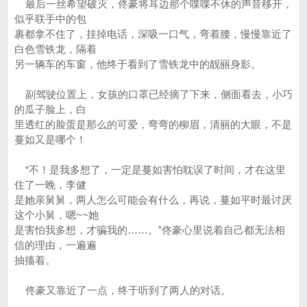
最后一丝希望破灭，佟豪将耳边那个喋喋不休的声音移开，
似乎联手中的包
裹都拿不住了，挂掉电话，深吸一口气，弯着腰，慢慢靠近了
白色雪铁龙，隔着
另一辆车的车窗，他终于看到了雪铁龙中的靓丽身影。
副驾驶位置上，女孩的口罩已经摘了下来，侧面看去，小巧
的瓜子脸上，白
里透红的脸蛋是那么的可爱，弯弯的柳眉，清丽的大眼，不是
蔓如又是哪个！
“不！是我多想了，一定是蔓如害怕耽误了时间，才在这里
住了一晚，李健
是她亲舅舅，两人怎么可能会有什么，再说，蔓如平时最讨厌
这个小舅，嗯~~她
是害怕我多想，才骗我的……。”佟豪心里说着自己都无法相
信的理由，一遍遍
抽搐着。
佟豪又靠近了一点，终于听到了两人的对话。