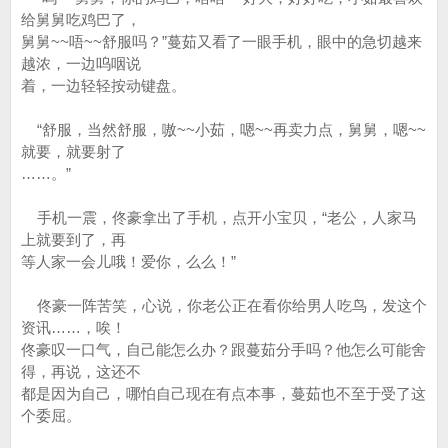
给舅舅吃鸡巴了，
舅舅~~唔~~舒服吗？”蔓茹又看了一眼手机，眼中的急切越来
越浓，一边呜咽说
着，一边轻轻按动键盘。
“舒服，当然舒服，嗷~~小茹，嗯~~再卖力点，舅舅，嗯~~
就要，就要射了
……。”
手机一震，佟豪拿出了手机，点开小宝贝，“老公，人家马
上就要到了，再
等人家一会儿哦！爱你，么么！”
佟豪一阵苦笑，心说，你老公正在看你给男人吃鸟，发这个
资讯……，唉！
佟豪叹一口气，自己能怎么办？跟蔓茹分手吗？他怎么可能舍
得，再说，这还不
都是因为自己，哪怕自己现在有点本事，蔓茹也不至于受了这
个委屈。