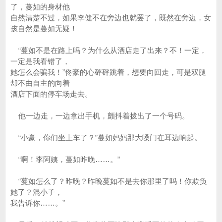
了，蔓如的身材他
自然清楚不过，如果李健不在旁边也就罢了，既然在旁边，女
孩自然是蔓如无疑！
“蔓如不是在路上吗？为什么从酒店走了出来？不！一定，
一定是我看错了，
她怎么会骗我！”佟豪的心砰砰跳着，想要向回走，可是双腿
却不由自主的向着
酒店下面的停车场走去。
他一边走，一边拿出手机，颤抖着拨出了一个号码。
“小豪，你们坐上车了？”蔓如妈妈那大嗓门在耳边响起。
“啊！李阿姨，蔓如昨晚……。”
“蔓如怎么了？昨晚？昨晚蔓如不是去你那里了吗！你欺负
她了？混小子，
我告诉你……。”