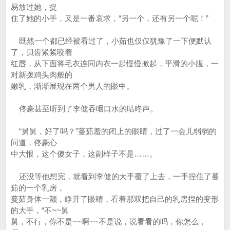
易放过她，捉
住了她的小手，又是一番哀求，“另一个，还有另一个呢！”
既然一个都已经被看过了，小茹也仅仅犹豫了一下便默认
了，贝齿紧紧咬着
红唇，从下面将毛衣连同内衣一起慢慢掀起，平滑的小腹，一
对新拨鸡头肉般的
嫩乳，渐渐展现在两个男人的眼中。
佟豪甚至听到了李健吞咽口水的咕咚声。
“舅舅，好了吗？”蔓茹羞的闭上的眼睛，过了一会儿弱弱的
问道，佟豪心
中大恨，这个傻女子，这副样子不是……。
还没等他想完，就看到李健的大手覆了上去，一手捏住了蔓
茹的一个乳房，
蔓茹身体一颤，睁开了眼睛，看着那双把自己的乳房捏的变形
的大手，“不~~舅
舅，不行，你不是~~啊~~不是说，说看看的吗，你怎么，