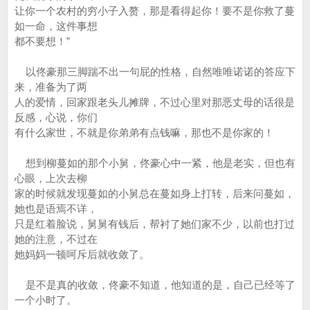
让你一个农村的穷小子入赘，那是看得起你！要不是你救了蔓
如一命，这件事想
都不要想！”
以佟豪那三脚踹不出一句屁的性格，自然唯唯诺诺的答应下
来，准备为了两
人的爱情，回家跟老头儿摊牌，不过心里对那恶丈母的话很是
反感，心说，你们
有什么家世，不就是你弟弟有点钱嘛，那也不是你家的！
想到柳蔓如的那个小舅，佟豪心中一紧，他是老实，但也有
心眼，上次去柳
家的时候就发现蔓如的小舅总在蔓如身上打转，后来问蔓如，
她也是语焉不详，
只是红着脸说，舅舅有钱后，帮衬了她们家不少，以前也打过
她的注意，不过在
她妈妈一顿呵斥后就收敛了。
是不是真的收敛，佟豪不知道，他知道的是，自己已经等了
一个小时了。