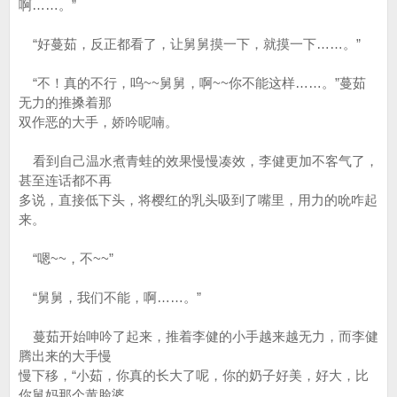
啊……。”
“好蔓茹，反正都看了，让舅舅摸一下，就摸一下……。”
“不！真的不行，呜~~舅舅，啊~~你不能这样……。”蔓茹
无力的推搡着那
双作恶的大手，娇吟呢喃。
看到自己温水煮青蛙的效果慢慢凑效，李健更加不客气了，
甚至连话都不再
多说，直接低下头，将樱红的乳头吸到了嘴里，用力的吮咋起
来。
“嗯~~，不~~”
“舅舅，我们不能，啊……。”
蔓茹开始呻吟了起来，推着李健的小手越来越无力，而李健
腾出来的大手慢
慢下移，“小茹，你真的长大了呢，你的奶子好美，好大，比
你舅妈那个黄脸婆