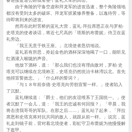
备迎接蓝道公爵或者整个蓝礼大军的回击。
由于角陵的守备空虚和拜龙军的进攻迅速，整个角陵领地
都没有受到太多的破坏。拜龙军抓紧修养整备，以逸待劳，等
待即将到来的进攻。
然而在此时苦桥的蓝礼大营，蓝礼·拜拉席恩正在与罗柏·
史塔克的使者谈话，将近七尺高的「塔斯的布蕾妮」侍卫在蓝
礼旁边。
「我王无意于铁王座。」北境使者恳切地说。
蓝礼若有所思，拎起金色的酒杯深深地喝了一口，能听见
红酒灌入喉咙的声音。
他放下酒杯，道：「那么我们也没有理由敌对，罗柏·史
塔克可以继续在北境称王，史塔克仍然统治卡林湾以北。首先
他得宣誓效忠。」「什么样的誓词？」
「与１８年前奈德·史塔克向劳勃宣誓一样。」使者陷入
了沉默。
蓝礼继续道：「爵士，他们的友谊维系了王国统一。」使
者沉默了一会儿，道：「我王的忠诚有何回报？」「早晨，我
将击溃我哥哥的军队。在那之后……」蓝礼站了起来，「拜拉
席恩和史塔克将对抗共同的敌人，就跟从前一样。」说完，蓝
礼走到镜子前，背对着北境使者，彩虹守卫布蕾妮为他慢慢解
下盔甲。