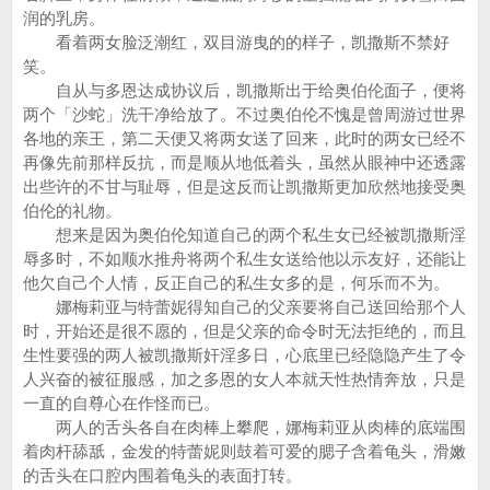
润的乳房。
看着两女脸泛潮红，双目游曳的的样子，凯撒斯不禁好
笑。
自从与多恩达成协议后，凯撒斯出于给奥伯伦面子，便将
两个「沙蛇」洗干净给放了。不过奥伯伦不愧是曾周游过世界
各地的亲王，第二天便又将两女送了回来，此时的两女已经不
再像先前那样反抗，而是顺从地低着头，虽然从眼神中还透露
出些许的不甘与耻辱，但是这反而让凯撒斯更加欣然地接受奥
伯伦的礼物。
想来是因为奥伯伦知道自己的两个私生女已经被凯撒斯淫
辱多时，不如顺水推舟将两个私生女送给他以示友好，还能让
他欠自己个人情，反正自己的私生女多的是，何乐而不为。
娜梅莉亚与特蕾妮得知自己的父亲要将自己送回给那个人
时，开始还是很不愿的，但是父亲的命令时无法拒绝的，而且
生性要强的两人被凯撒斯奸淫多日，心底里已经隐隐产生了令
人兴奋的被征服感，加之多恩的女人本就天性热情奔放，只是
一直的自尊心在作怪而已。
两人的舌头各自在肉棒上攀爬，娜梅莉亚从肉棒的底端围
着肉杆舔舐，金发的特蕾妮则鼓着可爱的腮子含着龟头，滑嫩
的舌头在口腔内围着龟头的表面打转。