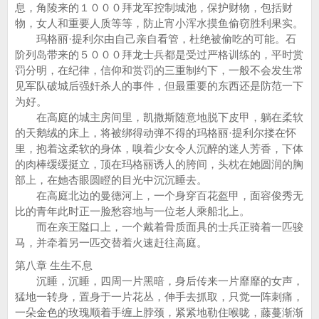
息，角陵来的１０００拜龙军控制城池，保护财物，包括财
物，女人和重要人质等等，防止宵小浑水摸鱼偷窃胜利果实。
玛格丽·提利尔由自己亲自看管，杜绝被偷吃的可能。石
阶列岛带来的５０００拜龙士兵都是受过严格训练的，平时赏
罚分明，在纪律，信仰和赏罚的三重制约下，一般不会发生常
见军队破城后强奸杀人的事件，但最重要的东西还是防范一下
为好。
在高庭的城主房间里，凯撒斯随意地脱下皮甲，躺在柔软
的天鹅绒的床上，将被绑得动弹不得的玛格丽·提利尔搂在怀
里，抱着这柔软的身体，嗅着少女令人沉醉的迷人芳香，下体
的肉棒缓缓挺立，顶在玛格丽诱人的胯间，头枕在她圆润的胸
部上，在她杏眼圆瞪的目光中沉沉睡去。
在高庭北边的曼德河上，一个身穿百花盔甲，面容俊秀无
比的青年此时正一脸愁容地与一位老人乘船北上。
而在亲王隘口上，一个戴着骨质面具的士兵正骑着一匹骏
马，并牵着另一匹交替着火速赶往高庭。
第八章 生生不息
沉睡，沉睡，四周一片黑暗，身后传来一片靡靡的女声，
猛地一转身，置身于一片花丛，伸手去抓取，只觉一阵刺痛，
一朵金色的玫瑰顺着手缠上脖颈，紧紧地勒住喉咙，藤蔓渐渐