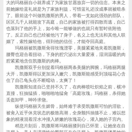
大的玛格丽自小就养成了为家族甘愿放弃一切的信念。本来之
前她嫁给蓝礼就是为了家族利益，可惜蓝礼还没成事就被暗杀
了。眼前这个叫做凯撒斯的男人，带着一支如此强劲的部队，
区区几千人就能攻下高庭，自己的家族被打得四散而逃，自己
也落到了他的手上，如今唯一能够做的也就只有暂时依附他
了。反正自己也已经被他污了身子，名义上也无法和其他人联
姻了，索性嫁给他，得到他的信任，才能夺回高庭。
玛格丽被凯撒斯肏得玫瑰漂零，美腿紧紧地夹着凯撒斯，
腰臀也迎合着扭动，下身的腔穴泌出大量爱液，湿润温暖的肉
腔紧紧地含住凯撒斯的肉棒。
凯撒斯双手分别捉着玛格丽两条美腿的脚腕，玛格丽两腿
大开，凯撒斯得以更加深入嫩穴，凯撒斯能感受到顶端花心含
住了自己龟头在不断蠕动，太爽了！
凯撒斯知道自己坚持不久了，在肉棒喷吐炽焰之前，横冲
直撞，狂抽猛插，啪啪啪地猛肏「高庭玫瑰」玛格丽，杀得她
丢盔卸甲，呻吟求饶。
纵使玛格丽天生媚骨，始终难于承受凯撒斯可怕的淫欲，
被肏入近乎休克状态的极致高潮，全身颤抖抽搐不止，难以想
象的精液混着淫水冲撞入娇嫩的玫瑰花心，灌入她的子宫内。
稍息片刻后，凯撒斯将玛格丽搂到自己怀里，让她坐在自