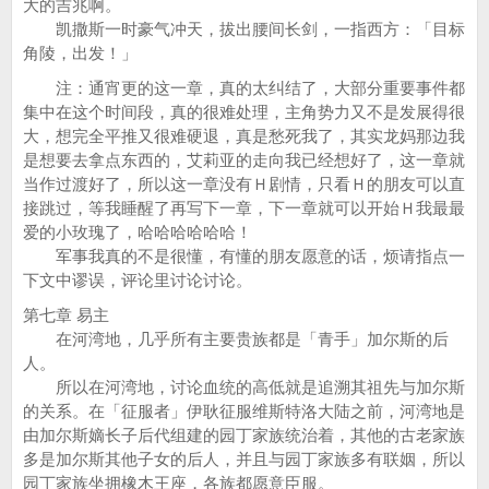
大的吉兆啊。
凯撒斯一时豪气冲天，拔出腰间长剑，一指西方：「目标
角陵，出发！」
注：通宵更的这一章，真的太纠结了，大部分重要事件都
集中在这个时间段，真的很难处理，主角势力又不是发展得很
大，想完全平推又很难硬退，真是愁死我了，其实龙妈那边我
是想要去拿点东西的，艾莉亚的走向我已经想好了，这一章就
当作过渡好了，所以这一章没有Ｈ剧情，只看Ｈ的朋友可以直
接跳过，等我睡醒了再写下一章，下一章就可以开始Ｈ我最最
爱的小玫瑰了，哈哈哈哈哈哈！
军事我真的不是很懂，有懂的朋友愿意的话，烦请指点一
下文中谬误，评论里讨论讨论。
第七章 易主
在河湾地，几乎所有主要贵族都是「青手」加尔斯的后
人。
所以在河湾地，讨论血统的高低就是追溯其祖先与加尔斯
的关系。在「征服者」伊耿征服维斯特洛大陆之前，河湾地是
由加尔斯嫡长子后代组建的园丁家族统治着，其他的古老家族
多是加尔斯其他子女的后人，并且与园丁家族多有联姻，所以
园丁家族坐拥橡木王座，各族都愿意臣服。