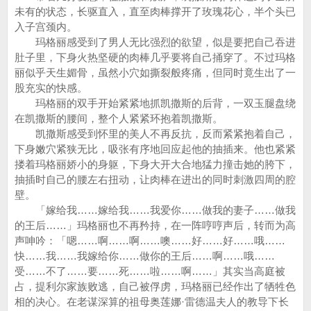
未有的状态，长驱直入，直至肉棒撑开了玫瑰花心，半个头已
入子宫颈内。
玛格丽感受到了男人无比强烈的欲望，似是要把自己吞进
肚子里，下身火热坚硬的肉棒几乎要将自己捅穿了。不过玛格
丽似乎天生媚骨，虽然小穴如撕裂般疼痛，但同时竟生出了一
股充实的快感。
玛格丽的双手开始紧紧地抓凯撒斯的后背，一双玉腿盘绕
在凯撒斯的腰间，整个人紧紧环抱着凯撒斯。
凯撒斯感受到怀里的美人不再反抗，反而紧紧抱着自己，
下身嫩穴紧狭无比，吸张有序地回应起他的抽插来。他也紧紧
搂着玛格丽娇小的身躯，下身大开大合地猛力撞击她的胯下，
抽插时自己的腰左右扭动，让肉棒在进出的同时刺激四周的腔
壁。
「嫁给我……嫁给我……我爱你……做我的妻子……做我
的王后……」玛格丽也不再矜持，在一阵哼哼声后，转而为高
声呻吟：「嗯……啊……啊……噢……好……好……哦……
快……我……我嫁给你……做你的王后……啊……哦……
受……不了……要……死……啦……啊……」其实当高庭被
占，提利尔家族败逃，自己被俘虏，玛格丽已经作出了牺牲色
相的决心。在老谋深算的祖母奥莲娜·雷德温夫人的教导下长