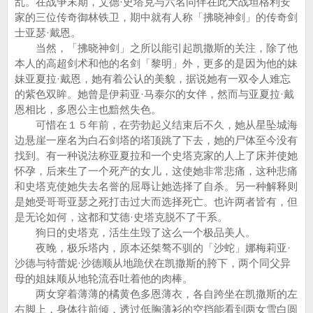
乱。在战争末期，艾德·史塔克与六名同伴在此大战坦格利安
家的三位传奇御林铁卫，期中就有人称「拂晓神剑」的传奇剑
士亚瑟·戴恩。
当然，「拂晓神剑」之所以能引起凯撒斯的关注，除了他
本人的高超剑术和他的名剑「黎明」外，更多的是因为他的妹
妹亚夏拉·戴恩，她有着公认的美貌，据说她有一双令人难忘
的紫色双眸。她曾是伊莉亚·马泰尔的女伴，然而与亚夏拉·戴
恩相比，多恩公主也黯然失色。
可惜在１５年前，在劳勃起义结束后不久，她从星坠城海
边悬崖一座名为白石剑塔的塔顶跳了下去，她的尸体至今没有
找到。有一种说法称亚夏拉和一个史塔克家的人上了床并使她
怀孕，后来生了一个死产的女儿，这使她非常悲痛，这种悲痛
和史塔克使她失去名誉的屈辱让她选择了自杀。另一种解释则
是她受哥哥亚瑟之死打击过大而选择死亡。也许两者皆有，但
是无论如何，这都和艾德·史塔克脱不了干系。
狗日的史塔克，活生生毁了这么一个极品美人。
夜晚，极乐塔内，原本还桀骜不驯的「沙蛇」娜梅莉亚·
沙德与特蕾妮·沙德顺从地跪伏在凯撒斯的胯下，两个同父异
母的姐妹顺从地轮流吞吐着他的肉棒。
两女穿着薄薄的橘黄色多恩薄衣，各自跨坐在凯撒斯的左
右脚上，身体往前倾，透过低胸薄衫的空挡能看到两女雪白圆