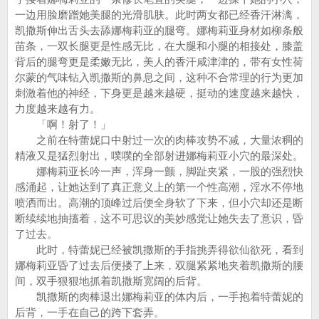
一边用脸磨蹭她美腿的光滑肌肤。此时两女都已经香汗淋漓，
凯撒斯伸出舌头去舔娜梅莉亚的腿弯。娜梅莉亚身材如柳条般
苗条，一双长腿更是性感无比，在大腿和小腿的相接处，膝盖
背后的腿弯更是柔嫩无比，美人的香汗咸津津的，带有女性荷
尔蒙的气味钻入凯撒斯的鼻息之间，这种不合常理的行为更加
刺激着他的神经，下身更是越来越硬，挺动的速度越来越快，
力度越来越有力。
「啊！射了！」
之前在特蕾妮口中射过一次的肉棒攻势不减，大量浓稠的
精液又是猛烈射出，噗噗的全部射进娜梅莉亚小穴的最深处。
娜梅莉亚长吟一声，浑身一颤，脚趾夹紧，一股的强烈快
感涌起，让她达到了真正意义上的第一个性高潮，淫水不停地
喷洒而出。高潮的顶峰过后便全身软了下来，但小穴却还是断
断续续地抽搐着，这不可思议的美妙感觉让她失去了意识，昏
了过去。
此时，特蕾妮已经被凯撒斯的手指挑弄得欲仙欲死，看到
娜梅莉亚昏了过去后便搂了上来，双腿紧紧地夹着凯撒斯的腰
间，双手狠狠地抓着凯撒斯宽阔的后背。
凯撒斯的肉棒退出娜梅莉亚的体内后，一手抱着特蕾妮的
后背，一手在自己的跨下套弄。