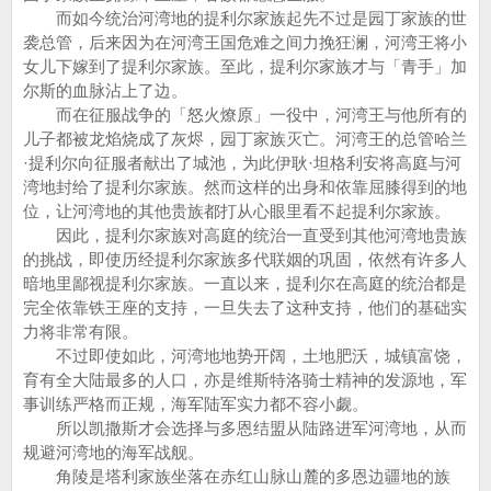
而如今统治河湾地的提利尔家族起先不过是园丁家族的世
袭总管，后来因为在河湾王国危难之间力挽狂澜，河湾王将小
女儿下嫁到了提利尔家族。至此，提利尔家族才与「青手」加
尔斯的血脉沾上了边。
而在征服战争的「怒火燎原」一役中，河湾王与他所有的
儿子都被龙焰烧成了灰烬，园丁家族灭亡。河湾王的总管哈兰
·提利尔向征服者献出了城池，为此伊耿·坦格利安将高庭与河
湾地封给了提利尔家族。然而这样的出身和依靠屈膝得到的地
位，让河湾地的其他贵族都打从心眼里看不起提利尔家族。
因此，提利尔家族对高庭的统治一直受到其他河湾地贵族
的挑战，即使历经提利尔家族多代联姻的巩固，依然有许多人
暗地里鄙视提利尔家族。一直以来，提利尔在高庭的统治都是
完全依靠铁王座的支持，一旦失去了这种支持，他们的基础实
力将非常有限。
不过即使如此，河湾地地势开阔，土地肥沃，城镇富饶，
育有全大陆最多的人口，亦是维斯特洛骑士精神的发源地，军
事训练严格而正规，海军陆军实力都不容小觑。
所以凯撒斯才会选择与多恩结盟从陆路进军河湾地，从而
规避河湾地的海军战舰。
角陵是塔利家族坐落在赤红山脉山麓的多恩边疆地的族