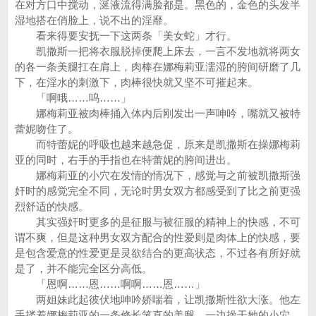
在对方口中搅动，涎液流得满脸都是。黑色的，金色的头发半
湿地搭在俏脸上，说不出的淫靡。
看来得要安抚一下这两条「美女蛇」才行。
凯撒斯一把将衣服脱掉便爬上床去，一言不发地就将两女
的各一条美腿扛在肩上，肉棒在娜梅莉亚濡湿的胯间研磨了几
下，在淫水的刺激下，肉棒很快就又坚不可摧起来。
「啊哦……呜……」
娜梅莉亚被肉棒捅入体内后刚发出一声呻吟，嘴就又被特
蕾妮吻住了。
而特蕾妮的呼吸也越来越急促，原来是凯撒斯在操娜梅莉
亚的同时，右手的手指也在特蕾妮的胯间进出。
娜梅莉亚的小穴在发情的情况下，感觉与之前被凯撒斯强
奸时的感觉完全不同，无论时男女双方都感受到了比之前更强
烈舒适的快感。
其实强奸时更多的是征服与被征服的精神上的快感，不可
谓不爽，但是这种男女双方配合的性爱则是肉体上的快感，要
是包含爱意的性爱更是灵欲结合的更高状态，不过各有所好就
是了，并不能完全区分高低。
「恩啊……恩……啊啊……恩……」
两姐妹此起彼伏地呻吟娇喘着，让凯撒斯性欲大涨。他左
手搂着娜梅莉亚的一条修长笔直的美腿，一边操干她的小穴，