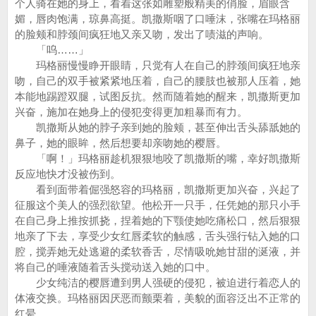
个人骑在她的身上，看着这张如雕塑般精美的俏脸，眉眼含
媚，唇肉饱满，琼鼻高挺。凯撒斯咽了口唾沫，张嘴在玛格丽
的脸颊和脖颈间疯狂地又亲又吻，发出了啧滋的声响。
「呜……」
玛格丽慢慢睁开眼睛，只觉有人在自己的脖颈间疯狂地亲
吻，自己的双手被紧紧地压着，自己的腰肢也被那人压着，她
本能地踢蹬双腿，试图反抗。然而随着她的醒来，凯撒斯更加
兴奋，施加在她身上的侵犯变得更加粗暴而有力。
凯撒斯从她的脖子亲到她的脸颊，甚至伸出舌头舔舐她的
鼻子，她的眼眸，然后想要却亲吻她的樱唇。
「啊！」玛格丽趁机狠狠地咬了凯撒斯的嘴，幸好凯撒斯
反应地快才没被伤到。
看到面带着倔强怒容的玛格丽，凯撒斯更加兴奋，兴起了
征服这个美人的强烈欲望。他松开一只手，任凭她的那只小手
在自己身上推按抓挠，捏着她的下颚使她吃痛松口，然后狠狠
地亲了下去，享受少女红唇柔软的触感，舌头强行钻入她的口
腔，搅弄她无处逃避的柔软香舌，尽情吸吮她甘甜的涎液，并
将自己的唾液随着舌头搅动送入她的口中。
少女纯洁的樱唇遭到男人强硬的侵犯，被迫进行着恋人的
体液交换。玛格丽因厌恶而颤栗着，美貌的面容泛出不正常的
红晕。