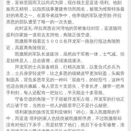
堡，富裕坚固而又以尚武为荣，现任领主是蓝道·塔利。他刻
板而又精明，以指挥战事屡建奇功而闻名，被视为维斯特洛最
好的将星之一。在篡夺者战争中，他率领的军队使劳勃·拜拉
席恩的部队遭受了唯一的一次失败。
此时蓝礼·拜拉席恩在河湾地的苦桥集结封臣，蓝道随同
提利尔家族一道前去支持他，角陵正值空虚。
凯撒斯率领着近５０００名拜龙军一路急行抵达角陵附
近，高庭离角陵很近。
凯撒斯的军队长途跋涉，虽然由于军教一体，士气减。但
是始终是人，总会疲倦，必须速战速决。
拜龙军的士兵装备精良，行精兵政策，以复合式步兵为
主，士兵身穿轻皮甲，比之多恩的镶鳞皮甲更加轻盈，头戴骨
制面具，背负多恩常见的一种叫「双曲弓」的轻型弓，这种弓
也适合骑兵佩戴，每人背五十支箭矢，手拿长矛，腰带一把单
手利剑，每人还配有一把短匕，半天能走十多里格。
守备空虚的角陵一下子就被拜龙军占领，拜龙军的行动正
式公诸于世，当然在一些人的眼里早已不是什么秘密。
塔利家族的族传瓦雷利亚钢剑「碎心」落入凯撒斯的手
中，而蓝道·塔利的家人也统统被凯撒斯俘虏，不过凯撒斯却
没有对他们下杀手，而是软禁了他们，然后下令全军修整，准