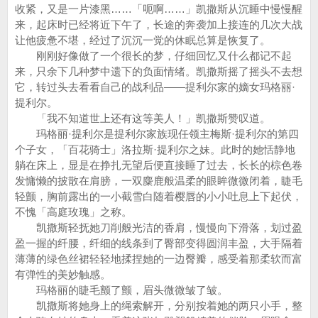
收紧，又是一片漆黑……「呃啊……」凯撒斯从沉睡中慢慢醒
来，起床时已经将近下午了，长途的奔袭加上接连的几次大战
让他疲惫不堪，经过了沉沉一觉的休眠总算是恢复了。
刚刚好像做了一个很长的梦，仔细回忆又什么都记不起
来，只余下几种梦中遗下的负面情绪。凯撒斯摇了摇头不去想
它，转过头去看看自己的战利品——提利尔家的嫡女玛格丽·
提利尔。
「我不知道世上还有这等美人！」凯撒斯赞叹道。
玛格丽·提利尔是提利尔家族现任领主梅斯·提利尔的第四
个子女，「百花骑士」洛拉斯·提利尔之妹。此时的她恬静地
躺在床上，显是在挣扎无望后便直接睡了过去，长长的棕色卷
发慵懒的披散在肩膀，一双麋鹿般温柔的眼眸微微闭着，睫毛
轻颤，胸前露出的一小截雪白随着樱唇的小小吐息上下起伏，
不愧「高庭玫瑰」之称。
凯撒斯轻抚她刀削般光洁的香肩，慢慢向下滑落，划过盈
盈一握的纤腰，纤细的线条到了臀部变得圆润丰盈，大手隔着
薄薄的绿色丝裙轻轻地揉捏她的一边臀瓣，感受着那柔软而富
有弹性的美妙触感。
玛格丽的睫毛颤了颤，眉头微微皱了皱。
凯撒斯将她身上的绳索解开，分别按着她的两只小手，整