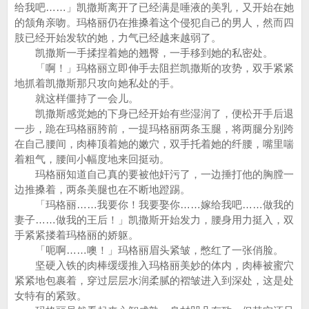
给我吧……」凯撒斯离开了已经满是唾液的美乳，又开始在她
的颔角亲吻。玛格丽仍在推搡着这个侵犯自己的男人，然而四
肢已经开始发软的她，力气已经越来越弱了。
凯撒斯一手揉捏着她的翘臀，一手移到她的私密处。
「啊！」玛格丽立即伸手去阻拦凯撒斯的攻势，双手紧紧
地抓着凯撒斯那只攻向她私处的手。
就这样僵持了一会儿。
凯撒斯感觉她的下身已经开始有些湿润了，便松开手后退
一步，跪在玛格丽胯前，一提玛格丽两条玉腿，将两腿分别跨
在自己腰间，肉棒顶着她的嫩穴，双手托着她的纤腰，嘴里喘
着粗气，腰间小幅度地来回挺动。
玛格丽知道自己真的要被他奸污了，一边捶打他的胸膛一
边推搡着，两条美腿也在不断地蹬踢。
「玛格丽……我要你！我要娶你……嫁给我吧……做我的
妻子……做我的王后！」凯撒斯开始发力，腰身用力挺入，双
手紧紧搂着玛格丽的娇躯。
「呃啊……噢！」玛格丽眉头紧皱，憋红了一张俏脸。
坚硬入铁的肉棒缓缓推入玛格丽美妙的体内，肉棒被蜜穴
紧紧地包裹着，穿过层层水润柔腻的褶皱进入到深处，这是处
女特有的紧致。