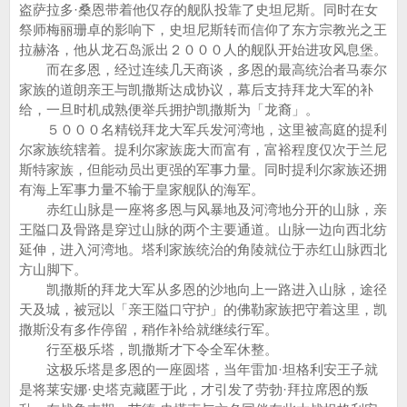
盗萨拉多·桑恩带着他仅存的舰队投靠了史坦尼斯。同时在女
祭师梅丽珊卓的影响下，史坦尼斯转而信仰了东方宗教光之王
拉赫洛，他从龙石岛派出２０００人的舰队开始进攻风息堡。
而在多恩，经过连续几天商谈，多恩的最高统治者马泰尔
家族的道朗亲王与凯撒斯达成协议，幕后支持拜龙大军的补
给，一旦时机成熟便举兵拥护凯撒斯为「龙裔」。
５０００名精锐拜龙大军兵发河湾地，这里被高庭的提利
尔家族统辖着。提利尔家族庞大而富有，富裕程度仅次于兰尼
斯特家族，但能动员出更强的军事力量。同时提利尔家族还拥
有海上军事力量不输于皇家舰队的海军。
赤红山脉是一座将多恩与风暴地及河湾地分开的山脉，亲
王隘口及骨路是穿过山脉的两个主要通道。山脉一边向西北纺
延伸，进入河湾地。塔利家族统治的角陵就位于赤红山脉西北
方山脚下。
凯撒斯的拜龙大军从多恩的沙地向上一路进入山脉，途径
天及城，被冠以「亲王隘口守护」的佛勒家族把守着这里，凯
撒斯没有多作停留，稍作补给就继续行军。
行至极乐塔，凯撒斯才下令全军休整。
这极乐塔是多恩的一座圆塔，当年雷加·坦格利安王子就
是将莱安娜·史塔克藏匿于此，才引发了劳勃·拜拉席恩的叛