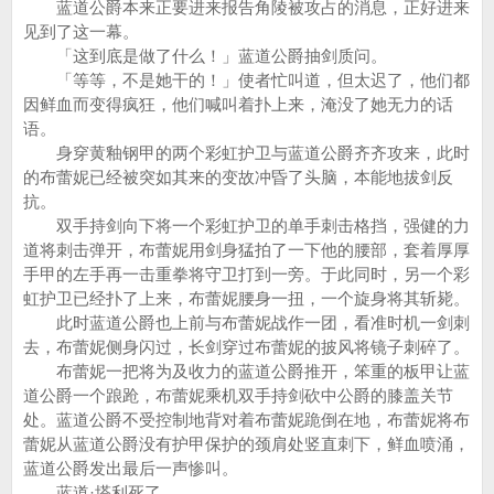
蓝道公爵本来正要进来报告角陵被攻占的消息，正好进来
见到了这一幕。
「这到底是做了什么！」蓝道公爵抽剑质问。
「等等，不是她干的！」使者忙叫道，但太迟了，他们都
因鲜血而变得疯狂，他们喊叫着扑上来，淹没了她无力的话
语。
身穿黄釉钢甲的两个彩虹护卫与蓝道公爵齐齐攻来，此时
的布蕾妮已经被突如其来的变故冲昏了头脑，本能地拔剑反
抗。
双手持剑向下将一个彩虹护卫的单手刺击格挡，强健的力
道将刺击弹开，布蕾妮用剑身猛拍了一下他的腰部，套着厚厚
手甲的左手再一击重拳将守卫打到一旁。于此同时，另一个彩
虹护卫已经扑了上来，布蕾妮腰身一扭，一个旋身将其斩毙。
此时蓝道公爵也上前与布蕾妮战作一团，看准时机一剑刺
去，布蕾妮侧身闪过，长剑穿过布蕾妮的披风将镜子刺碎了。
布蕾妮一把将为及收力的蓝道公爵推开，笨重的板甲让蓝
道公爵一个踉跄，布蕾妮乘机双手持剑砍中公爵的膝盖关节
处。蓝道公爵不受控制地背对着布蕾妮跪倒在地，布蕾妮将布
蕾妮从蓝道公爵没有护甲保护的颈肩处竖直刺下，鲜血喷涌，
蓝道公爵发出最后一声惨叫。
蓝道·塔利死了。