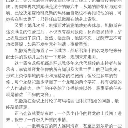
己腿上，美人充满弹性的臀部压在自己腿上，凯撒斯搂着她的
腰，将肉棒再次插她满是泥泞的嫩穴中，从她的脖颈后与她深
吻。已经决定嫁给凯撒斯的玛格丽自然也不再拒绝他的吻，可
她实在时太累了，只得任由凯撒斯在她身上索取。
又要了她几次后，凯撒斯才满意地放她去休息。凯撒斯在
这次满意的性爱过后，不仅没有感到疲倦，反而愈发精神，穿
上衣服走出了房门。当然，临走前，他还不忘，提醒守卫不可
放松警惕，如果不发生意外的话，事后重赏。
凯撒斯先是布置了一下城防，然后召集十四名龙祭祀来分
配士兵的赏赐并且分析一下形势，规划未来走向。
这十四名龙祭祀都是拜龙教多年来代代相传的主持者与传
承者，掌管着拜龙信仰的所有知识及大量世界上的已知奥秘，
形式上类似学城的学士和拉赫洛的红袍僧，但经过多年的苦
修，每个龙祭祀至少掌握了一个龙吼的两个字符，具有极强的
个人作战能力。他们的任务除了传播信仰以外，最重要的任务
就是辅佐「回归的龙裔」。
凯撒斯在会议上讨论了与玛格丽·提利尔结婚的问题，最
终敲槌落定。
正当会议就要结束时，一个风尘仆仆的拜龙教士兵闯了进
来，报告了一件极为严重的事情。
「……一批泰洛西的商人连同海盗，甚至是魁尔斯的一些