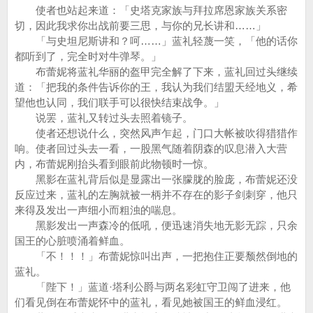
使者也站起来道：「史塔克家族与拜拉席恩家族关系密
切，因此我求你出战前要三思，与你的兄长讲和……」
「与史坦尼斯讲和？呵……」蓝礼轻蔑一笑，「他的话你
都听到了，完全时对牛弹琴。」
布蕾妮将蓝礼华丽的盔甲完全解了下来，蓝礼回过头继续
道：「把我的条件告诉你的王，我认为我们结盟天经地义，希
望他也认同，我们联手可以很快结束战争。」
说罢，蓝礼又转过头去照着镜子。
使者还想说什么，突然风声乍起，门口大帐被吹得猎猎作
响。使者回过头去一看，一股黑气随着阴森的叹息潜入大营
内，布蕾妮刚抬头看到眼前此物顿时一惊。
黑影在蓝礼背后似是显露出一张朦胧的脸庞，布蕾妮还没
反应过来，蓝礼的左胸就被一柄并不存在的影子剑刺穿，他只
来得及发出一声细小而粗浊的喘息。
黑影发出一声森冷的低吼，便迅速消失地无影无踪，只余
国王的心脏喷涌着鲜血。
「不！！！」布蕾妮惊叫出声，一把抱住正要颓然倒地的
蓝礼。
「陛下！」蓝道·塔利公爵与两名彩虹守卫闯了进来，他
们看见倒在布蕾妮怀中的蓝礼，看见她被国王的鲜血浸红。