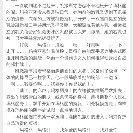
一直吻到喘不过起来，凯撒斯才恋恋不舍地松开了玛格丽
的嘴。玛格丽还没来得及喘口气，她胸前的嫩乳又遭到了凯撒
斯的袭击，衣领的上方被凯撒斯扒了开来，一双雪白挺立的美
乳被凯撒斯口手并用地又抓又咬。大嘴吸吮着她左乳，娇嫩翘
立的乳尖蓓蕾好似最美味的乳酪被舌头来回舔舐。她的右乳也
被一只大手肆意地搓揉玩弄。
「好美……玛格丽…滋滋……啧……好美啊……」「不！
走开……」玛格丽涨红着俏脸，重得自由的双手尽力地去试图
推开凯撒斯的脑袋，然而一个贵族少女又如何推得动身经百战
的强壮战士。
凯撒斯享用着玛格丽胸前香甜的大餐，兴奋到了极点，下
体的肉棒早已一柱擎天。他一般舔咬着她的胸部，一边道：
「啊……我要你啊……我要你！你是我的！」
「嗤！」的几声，玛格丽身上的衣裙被凯撒斯尽数撕去，
露出羊脂般雪白的肌肤，线条优美的身材。凯撒斯整个人压在
玛格丽身上，双手开始在玛格丽的娇躯上四处抚摸游走，肉棒
抵在玛格丽的阴唇处试图一点点地进入。
玛格丽连忙夹紧一双玉腿，谨防凯撒斯的进入，竭力保护
自己珍贵的贞操。
「玛格丽，玛格丽……我亲爱的玛格丽……我好爱你……