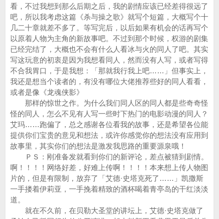
看，不过我想到那么后期之后，我的剧情应该已经差得很远了
吧，所以我考虑这篇《杀与操之歌》就写个短篇，大概写个十
几二十章就差不多了。等写完后，以后如果有机会的话再写个
以原着人物为主角的新故事吧。不过到那个时候，权游的剧集
已经完结了，大概也不会有什么人看冰与火的同人了吧。其实
写这玩意的初衷是因为我想看同人，然而没有人写，或者写得
不合我胃口，于是我想：「那就我行我上吧……」但事实上，
我还是想当个读者的，有没有哪位大佬推荐些好的同人看看，
或者是像《龙魂侠影》
那样的惊世之作。为什么我们同人区的同人都是些奇奇怪
怪的同人，怎么不见有人写一些时下热门的电影动漫的同人？
艾玛……跑偏了，总之感谢各位看我的故事，还是希望各位能
提供你们宝贵的意见和想法，或许你感觉你的想法没有应用到
故事里，其实你们的想法是激发我思路的重要源泉哦！
ＰＳ：刚准备发就看到你们的新评论，差点被猜到剧情。
啊！！！！网络好差，好难上传啊！！！！本来想上传人物图
片的，但是有限制，放弃了「艾德·史塔克死了……」凯撒斯
一手搂着伊莉亚，一手挽着精致的酒杯喝着青亭岛的干红淡淡
道。
就在不久前，在贝勒大圣堂的讲坛上，艾德·史塔克做了