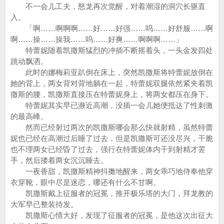
不一会儿工夫，怒龙再次觉醒，对着潮湿的洞穴长驱直
入。
「啊……啊啊啊……好……好强……呜……好舒服……啊
啊……操……操我……呜……好爽……啊啊啊……」
特蕾妮随着凯撒斯猛烈的冲插不断摇着头，一头金发四处
跳动飘洒。
此时的娜梅莉亚趴倒在床上，突然凯撒斯将特蕾妮放倒在
她的背上，两女背对背地躺在一起，特蕾妮双腿依然紧夹着凯
撒斯的腰，凯撒斯直接压在特蕾妮身上，将两女都压在身下。
特蕾妮其实早已濒近高潮，没插一会儿她便抵达了性刺激
的最高峰。
然而已经射过两次的凯撒斯哪会那么快就射精，虽然特蕾
妮也已经在高潮过后睡了过去，但是凯撒斯可还没尽兴，干脆
也不理两女已经昏了过去，强行在特蕾妮体内干到射精才罢
手，然后搂着两女沉沉睡去。
一夜香甜，凯撒斯精神抖擞地醒来，两女乖巧地侍奉他穿
衣穿靴，眼中尽是迷恋，哪还有什么不甘啊。
凯撒斯戴上征服者的冠冕，推开极乐塔的大门，拜龙教的
大军早已整装待发。
凯撒斯心情大好，发现了征服者的冠冕，是他这次出征大