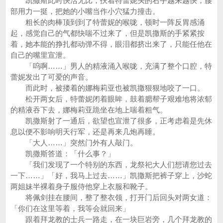
凯撒斯此时快活无比，扶着特蕾妮头的右手越来越快，腰
部用力一挺，把她的小嘴当作小穴猛力撞击。
粗长的肉棒顶到到了特蕾妮的喉咙，顿时一阵反胃感涌
起，感觉自己的气都快喘不过来了，但是凯撒斯的手紧紧按
着，她本能的挣扎都动弹不得，眼泪都挤出来了，只能任他在
自己的嘴里宣泄。
「呜啊……」男人的精液涌入喉咙，充满了整个口腔，特
蕾妮发出了可爱的声音。
而此时，被搂着的娜梅莉亚也被凯撒狠狠地咬了一口。
松开两女后，特蕾妮闭着眼眸，鼓着腮帮子艰难地将浓郁
的精液吞下去，娜梅莉亚跪坐在地上喘着粗气。
凯撒斯射了一通后，欲望也宣泄了很多，正考虑着是先休
息以便不影响明天行军，还是再来几炮再睡。
「大人……」突然门外有人敲门。
凯撒斯答道：「什么事？」
「我们发现了一个特别的东西，龙祭祀大人们想请您过去
一下……」「好，我马上过去……」凯撒斯把裤子穿上，沙蛇
两姐妹半裸着身子服侍他穿上衣服和靴子。
将佩剑挂在腰间，整了整衣领，打开门后回头对两女道：
「你们在这里等着，我等会就回来」
跟着拜龙教的士兵一路走，在一块巨岩旁，几个拜龙教的