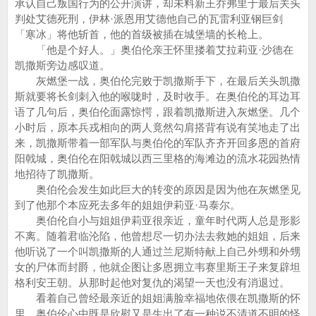
承认自己叛国行为的公开演讲，却未料新王乔弗里于最后关头
判处艾德死刑，伊林·派恩用艾德他自己的瓦雷利亚钢巨剑
「寒冰」将他斩首，他的首级被插在城堡墙的长枪上。
「他是个好人。」奥伯伦亲王怀里搂着艾拉莉亚·沙德在
凯撒斯旁边感叹道。
灰燃堡一战，奥伯伦完败于凯撒斯手下，在最后关头凯撒
斯就要将长剑刺入他的喉咙时，及时收手。在奥伯伦的耳边耳
语了几句后，奥伯伦面露惊愕，跟着凯撒斯进入灰燃堡。几个
小时后，原本兵戎相向的两人竟然勾肩搭背有说有笑地走了出
来，凯撒斯带着一部军队与奥伯伦的军队齐齐开回多恩的首府
阳戟城，奥伯伦在阳戟城以西三里格的海滩边的流水花园热情
地招待了凯撒斯。
奥伯伦会发生如此巨大的转变的原因是因为他在灰燃堡见
到了他那个本应死去多年的姐姐伊莉亚·马泰尔。
奥伯伦自小与姐姐伊莉亚很亲近，童年时代两人总是形影
不离。随着君临沦陷，他曾想尽一切办法去救她的姐姐，后来
他听说了一个叫凯撒斯的人通过兰尼斯特献上自己外甥和外甥
女的尸体而封爵，他就企图让多恩拥立韦赛里斯王子来复辟坦
格利安王朝。从那时起他对复仇的渴望一天也没有消退过。
看着自己曾经最亲近的姐姐满脸幸福地依偎在凯撒斯的怀
里，奥伯伦心中既是欣慰又是生出了有一种说不清道不明的怪