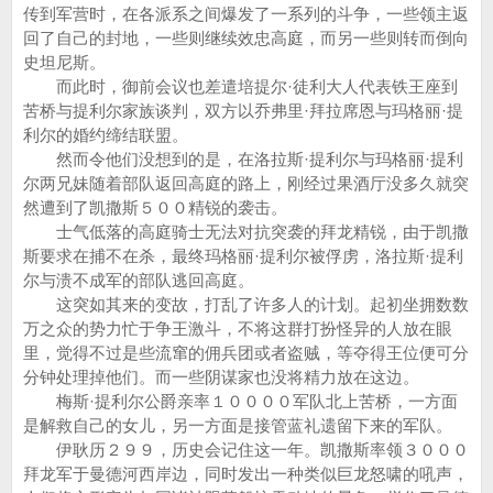
传到军营时，在各派系之间爆发了一系列的斗争，一些领主返
回了自己的封地，一些则继续效忠高庭，而另一些则转而倒向
史坦尼斯。
而此时，御前会议也差遣培提尔·徒利大人代表铁王座到
苦桥与提利尔家族谈判，双方以乔弗里·拜拉席恩与玛格丽·提
利尔的婚约缔结联盟。
然而令他们没想到的是，在洛拉斯·提利尔与玛格丽·提利
尔两兄妹随着部队返回高庭的路上，刚经过果酒厅没多久就突
然遭到了凯撒斯５００精锐的袭击。
士气低落的高庭骑士无法对抗突袭的拜龙精锐，由于凯撒
斯要求在捕不在杀，最终玛格丽·提利尔被俘虏，洛拉斯·提利
尔与溃不成军的部队逃回高庭。
这突如其来的变故，打乱了许多人的计划。起初坐拥数数
万之众的势力忙于争王激斗，不将这群打扮怪异的人放在眼
里，觉得不过是些流窜的佣兵团或者盗贼，等夺得王位便可分
分钟处理掉他们。而一些阴谋家也没将精力放在这边。
梅斯·提利尔公爵亲率１００００军队北上苦桥，一方面
是解救自己的女儿，另一方面是接管蓝礼遗留下来的军队。
伊耿历２９９，历史会记住这一年。凯撒斯率领３０００
拜龙军于曼德河西岸边，同时发出一种类似巨龙怒啸的吼声，