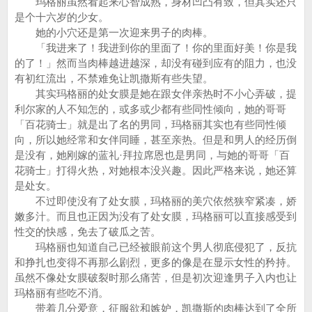
玛格丽虽然看起来心智成熟，身材凹凸有致，但其实还只
是个十六岁的少女。
她的小穴还是第一次迎来男子的肉棒。
「我进来了！我进到你的里面了！你的里面好美！你是我
的了！」然而当肉棒越进越深，却没有碰到应有的阻力，也没
有初红流出，不禁难免让凯撒斯有些失望。
其实玛格丽的处女膜是她在跟女伴亲热时不小心弄破，提
利尔家的人不知怎的，或多或少都有些同性倾向，她的哥哥
「百花骑士」就是出了名的男同，玛格丽其实也有些同性倾
向，所以她经常和女伴同睡，甚至亲热。但是和男人的经历倒
是没有，她刚嫁的蓝礼·拜拉席恩也是男同，与她的哥哥「百
花骑士」打得火热，对她根本没兴趣。因此严格来说，她还算
是处女。
不过即使没有了处女膜，玛格丽的美穴依然狭窄紧凑，娇
嫩多汁。而且也正因为没有了处女膜，玛格丽可以直接感受到
性交的快感，免去了破瓜之苦。
玛格丽也知道自己已经被眼前这个男人彻底侵犯了，反抗
和挣扎也变得不再那么剧烈，更多的像是在显示女性的矜持。
虽然不像处女膜破裂时那么痛苦，但是初次迎逢男子入内也让
玛格丽有些吃不消。
带着几分爱意，征服欲和嫉妒，凯撒斯的肉棒达到了全所