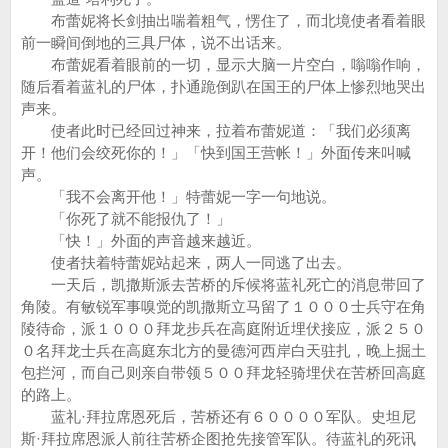
布蕾妮将长剑抽出喘着粗气，愣住了，而北境使者看着眼
前一瞬间倒地的三具尸体，说不出话来。
布蕾妮看着眼前的一切，显示大脑一片空白，嗡嗡作响，
随后看着蓝礼的尸体，扑通跪倒趴在国王的尸体上惨烈地哭出
声来。
使者此时已经回过神来，拉着布蕾妮道：「我们必须离
开！他们会绞死你的！」「快到国王营帐！」外面传来叫喊
声。
「我不会离开他！」特蕾妮一字一句地说。
「你死了就不能报仇了！」
「快！」外面的声音越来越近。
使者扶着特蕾妮站起来，两人一同逃了出去。
一天后，凯撒斯派去苦桥的斥候将蓝礼死亡的消息带回了
角陵。有敏锐军事嗅觉的凯撒斯立马留了１０００士兵守在角
陵待命，派１０００拜龙步兵在高庭附近埋伏接应，派２５０
０名拜龙士兵在高庭东北方的曼德河西岸白天驻扎，晚上掘土
包拦河，而自己则亲自带领５００拜龙轻骑埋伏在苦桥回高庭
的路上。
蓝礼·拜拉席恩死后，苦桥还有６００００军队。史坦尼
斯·拜拉席恩派人前往苦桥企图抢先接管军队。待蓝礼的死讯