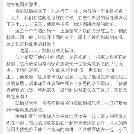
龙祭祀围在那里。
看到凯撒斯来了，几人行了一礼，为首的一个龙祭祀道：
「大人，我们在这附近巡视的时候，在整个岩壁的裂缝里发现
了这个……」说罢，他双手捧着一物送到凯撒斯的面前。
这是一个简洁的钢环，上面镶有大块的方形红宝石。钢的
材质非同一般，轻抚开上面的灰尘，露出了铮亮如新的光泽，
这是瓦雷利亚钢的材质！
「这是……」凯撒斯颇为惊讶。
似乎是应证他心中的猜想，龙祭祀道：「根据史料和它的
材质，这应该是坦格利安家族戴伦一世失落在多恩的『征服
者』伊耿的冠冕。」当年戴伦·坦格利安一世又称「少龙
王」，他戴着「征服者伊耿的冠冕」征服了他祖先未能彻底征
服的多恩，后来却又在议和中死在了多恩的亲王隘口，「征服
者伊耿的冠冕」就此遗失，没想到居然遗失在了这里，真是意
外之喜啊！
凯撒斯大笑，带着征服者的冠冕回到极乐塔，推开门后看
到一幅旖旎的景色。
娜梅莉亚与特蕾妮赤身裸体地互搂在一起，两人的臂腿交
织在一起，雪白的肌肤紧贴在一起摩擦着满是香汗，两人的胸
部因为搂抱挤压成四个饱满的肉饼，四片樱唇吻在一起，小舌