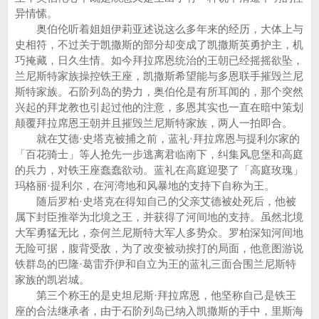
异情愫。
奥伯伦听着姐姐伊莉亚述说这么多年来的经历，大体上与
史相符，不过关于凯撒斯的部分却变成了凯撒斯英勇护主，机
巧掩藏，日久生情。如今拜拉席恩统治的王朝已经摇摇欲坠，
兰尼斯特家族操控铁王座，凯撒斯希望能与多恩联手摧毁兰尼
斯特家族。石阶列岛的势力，奥伯伦是有所耳闻的，那个突然
兴起的拜龙教也引起过他的注意，多恩其实也一直在暗中策划
颠覆拜拉席恩王朝并且摧毁兰尼斯特家族，两人一拍即合。
就在艾德·史塔克被捕之前，蓝礼·拜拉席恩与提利尔家的
「百花骑士」等人抢先一步逃离君临南下，纠集风息堡和高庭
的兵力，对铁王座蠢蠢欲动。蓝礼在高庭迎娶了「高庭玫瑰」
玛格丽·提利尔，在河湾地和风暴地的支持下自称为王。
随后罗柏·史塔克在得知自己的父亲艾德被处死后，他被
属下封臣推举为北境之王，并获得了河间地的支持。虽然北境
大军勇猛无比，奈何兰尼斯特大军人多势众。罗柏深知河间地
无险可据，腹背受敌，为了改变被动挨打的局面，他意图游说
铁群岛的巴隆·葛雷乔伊和自立为王的蓝礼三面合围兰尼斯特
家族的凯岩城。
第三个称王的是史坦尼斯·拜拉席恩，他坚称自己是铁王
座的合法继承者，由于石阶列岛已纳入凯撒斯的手中，里斯海