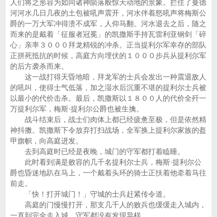
人们将之形容为如同诸神陨落般惊天动地的景象。拦住了曼德
河河水几日几夜的土包被吼声震开，河水伴着怒吼声将梅斯公
爵的一万大军冲得溃不成军，人仰马翻。河水退去之后，随之
而来的是戴着「征服者冠冕」的凯撒斯手持瓦雷利亚钢剑「碎
心」亲率３０００拜龙精锐的冲杀。正当提利尔军幸存的部队
正拼死抵抗的时候，高庭方向埋伏的１０００步兵从提利尔军
的后方袭杀而来。
这一战打得天昏地暗，拜龙军的士兵会发出一种震退敌人
的吼叫，使得士气低落，加之湿水后沉重不堪的提利尔士兵被
以最小的代价击杀。最后，凯撒斯以１８００人的代价全歼一
万提利尔军，梅斯·提利尔公爵也被生擒。
战斗结束后，战士们肉体上都已经疲惫至极，但是依然精
神抖擞。凯撒斯下令放弃打扫战场，全军换上提利尔家族的盔
甲旗帜，向高庭进发。
去到高庭时已经是夜晚，城门的守军都打着瞌睡。
此时看到满是败容的几千名提利尔士兵，梅斯·提利尔公
爵也昏迷地趴在马上，一个戴着头环的骑士正扶着他牵着马往
前走。
「快！打开城门！」守城的士兵赶紧传令道。
高庭的门慢慢打开，那支几千人的败兵也缓缓走入城内，
一直到完全走入城，守军都没有发现异样。