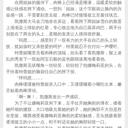
在两姐妹的服侍下，肉棒上已经满是唾液，温暖柔软的触
感让快感在胯下涌动。一想到「姐妹」这个字眼就让脑内的兴
奋感一跳，不需要刻意去挺，肉棒已经慢慢挺立至最佳状态。
凯撒斯大马金刀地坐在床边，看着胯下两姐妹雪白的脸蛋
上渐渐染上情欲的红晕，专心致志地为自己舔弄鸡巴，两手分
别抚在了两女的头上，柔顺的发质让人摸得很舒服。
「呜恩……」感受到了一双有力的大手在自己的头上轻
抚，犹如孩时父亲慈爱的呵护，特蕾妮忍不住付出一声嘤咛。
特蕾妮嘴里含着肉棒的顶端，抬头看了看凯撒斯，鬓上凌
乱的秀发下一双如同宝石般的蓝色眼睛迷离地看着他。
凯撒斯见状嘴角一丝轻笑，轻轻拍了拍娜梅莉亚的头，右
手扶着特蕾妮的脑袋往自己的胯下按。
「呼呜恩……」
肉棒缓缓被特蕾妮吞入口中，又缓缓嘟着小嘴吐出来，嫩
舌贴着肉棒滑动。
「啊~ 爽！」凯撒斯发出一声感叹。
为了不让娜梅莉亚闲下来，左手扯开她胸前的薄衣，搂着
她纤细的腰肢，大口地吸允着她的奶子，她的胸部不大但是胜
在坚挺，嘴唇感受着娜梅莉亚胸前的柔软触感，舌头挑拨着那
逐渐挺立的小小一点，时不时还在她的胸部轻咬一口。