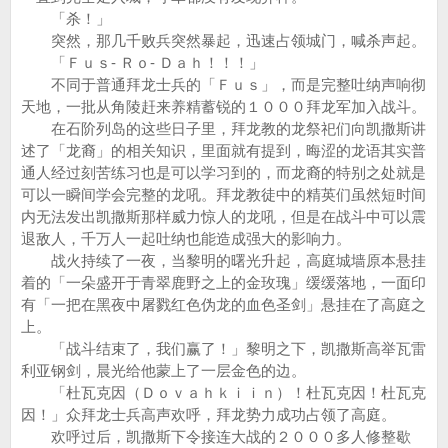
「杀！」
突然，那几千败兵突然暴起，迅速占领城门，喊杀声起。
「Ｆｕｓ- Ｒｏ- Ｄａｈ！！！」
不同于普通拜龙士兵的「Ｆｕｓ」，而是完整吐纳声响彻
天地，一批从角陵赶来养精蓄锐的１０００拜龙军加入战斗。
在石阶列岛的这些日子里，拜龙教的龙祭祀们向凯撒斯讲
述了「龙裔」的相关知识，里面就有提到，晦涩的龙语其实普
通人经过刻苦练习也是可以学习到的，而龙裔的特别之处就是
可以一瞬间学会完整的龙吼。拜龙教徒中的精英们虽然短时间
内无法发出凯撒斯那样威力惊人的龙吼，但是在战斗中可以震
退敌人，千万人一起吐纳也能造成强大的影响力。
战火持续了一夜，当黎明的曙光升起，高庭城墙原本悬挂
着的「一朵盛开于青翠鹿野之上的金玫瑰」缓缓落地，一面印
有「一把在黑夜中屠戮红色伪龙的血色圣剑」悬挂在了高庭之
上。
「战斗结束了，我们赢了！」黎明之下，凯撒斯高举瓦雷
利亚钢剑，晨光给他蒙上了一层金色的边。
「杜瓦克因（Ｄｏｖａｈｋｉｉｎ）！杜瓦克因！杜瓦克
因！」众拜龙士兵高声欢呼，拜龙势力成功占领了高庭。
欢呼过后，凯撒斯下令接连大战的２０００多人修整歇